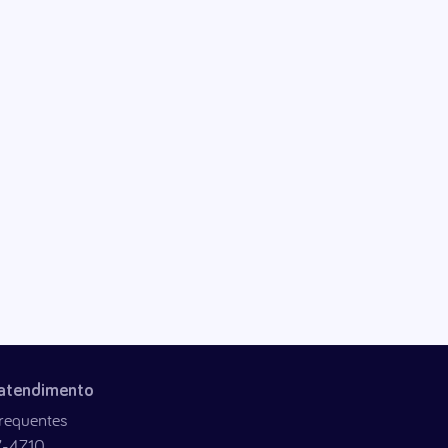
 atendimento
requentes
7-4710