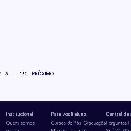
…
2
3
130
PRÓXIMO
Institucional
Para você aluno
Central de
Quem somos
Cursos de Pós-Graduação
Perguntas F
Materiais gratuitos
(31) 315