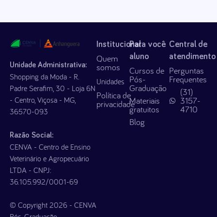
Institucional
Para você
Central de
aluno
atendimento
Quem
Unidade Administrativa:
somos
Cursos de
Perguntas
Shopping da Moda - R.
Pós-
Frequentes
Unidades
Graduação
Padre Serafim, 30 - Loja 6N
(31)
Política de
- Centro, Viçosa - MG,
Materiais
3157-
privacidade
gratuitos
4710
36570-093
Blog
Razão Social:
CENVA - Centro de Ensino
Veterinário e Agropecuário
LTDA - CNPJ:
36.105.992/0001-69
© Copyright 2026 - CENVA
Pós-Graduação