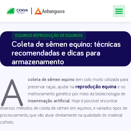
Todos Os Cur
Quem Som
Materiais Gr
Central De
EQUINOS
REPRODUÇÃO DE EQUINOS
,
Coleta de sêmen equino: técnicas
recomendadas e dicas para
armazenamento
A
tem sido muito utilizada para
coleta de sêmen equino
preservar raças, ajudar na
e no
reprodução equina
melhoramento genético por meio da biotecnologia de
. Hoje é possível encontrar
inseminação artificial
diversos métodos de coleta de sêmen em equinos, e variados tipos de
processamento, que vão atuar diretamente na qualidade do material
colhido.