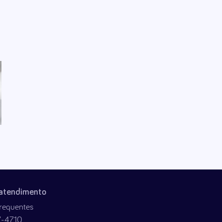
 atendimento
requentes
7-4710