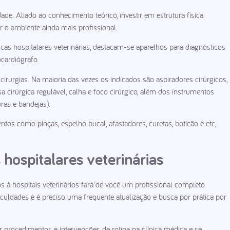
e. Aliado ao conhecimento teórico, investir em estrutura física
r o ambiente ainda mais profissional.
as hospitalares veterinárias, destacam-se aparelhos para diagnósticos
ocardiógrafo.
cirurgias. Na maioria das vezes os indicados são aspiradores cirúrgicos,
esa cirúrgica regulável, calha e foco cirúrgico, além dos instrumentos
uras e bandejas).
os como pinças, espelho bucal, afastadores, curetas, boticão e etc,
hospitalares veterinárias
à hospitais veterinários fará de você um profissional completo.
culdades e é preciso uma frequente atualização e busca por prática por
r procedimentos e intervenções de rotina na clínica médica e se