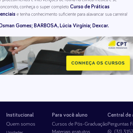
concorrido, conheça o super completo
Curso de Práticas
e tenha conhecimento suficiente para alavancar sua carreira!
enciais
 Osman Gomes;
BARBOSA, Lúcia Virgínia;
Dexcar.
Institucional
Para você aluno
Central de
Quem somos
Cursos de Pós-Graduação
Perguntas F
Materiais gratuitos
(31) 315
Unidades