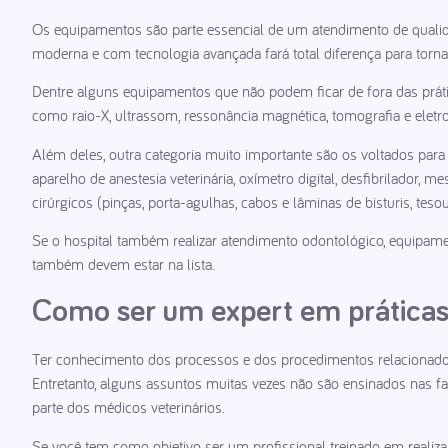
Os equipamentos são parte essencial de um atendimento de qualidad
moderna e com tecnologia avançada fará total diferença para torna
Dentre alguns equipamentos que não podem ficar de fora das prátic
como raio-X, ultrassom, ressonância magnética, tomografia e eletr
Além deles, outra categoria muito importante são os voltados para 
aparelho de anestesia veterinária, oxímetro digital, desfibrilador, m
cirúrgicos (pinças, porta-agulhas, cabos e lâminas de bisturis, teso
Se o hospital também realizar atendimento odontológico, equipament
também devem estar na lista.
Como ser um expert em práticas 
Ter conhecimento dos processos e dos procedimentos relacionados 
Entretanto, alguns assuntos muitas vezes não são ensinados nas fa
parte dos médicos veterinários.
Se você tem como objetivo ser um profissional treinado em realiza