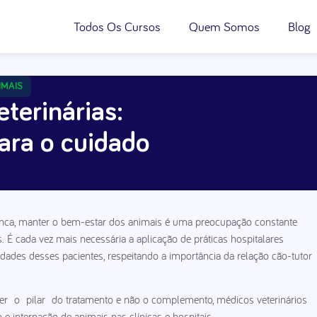
Todos Os Cursos
Quem Somos
Blog
IMAIS
eterinárias:
ara o cuidado
unca, manter o bem-estar dos animais é uma preocupação constante
. É cada vez mais necessária a aplicação de práticas hospitalares
dades desses pacientes, respeitando a importância da relação cão-tutor
ser o pilar do tratamento e não o complemento, médicos veterinários
 internação de animais nas clínicas e hospitais.