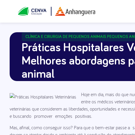
CLÍNICA E CIRURGIA DE PEQUENOS ANIMAIS
PEQUENOS AN
,
Práticas Hospitalares V
Melhores abordagens p
animal
Hoje em dia, mais do que n
entre os médicos veterinários
veterinárias que considerem as liberdades, oportunidades e necessi
e buscando promover emoções positivas.
Mas, afinal, como conseguir isso? Para que o bem-estar passe a 
devem se atentar desde o ambiente até à condução do atendimento e