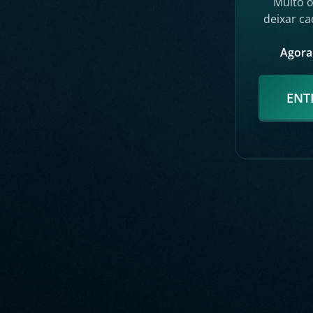
Muito o
deixar ca
Agora 
ENT