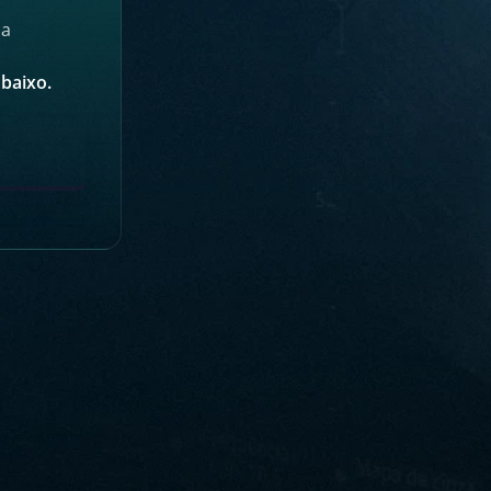
da
mbaixo.