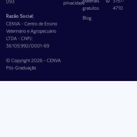
Materiais
3157-
093
privacidade
gratuitos
4710
Razão Social:
Blog
CENVA - Centro de Ensino
Veterinário e Agropecuário
LTDA - CNPJ:
36.105.992/0001-69
© Copyright 2026 - CENVA
Pós-Graduação