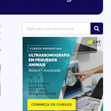
o
s
A
,
á