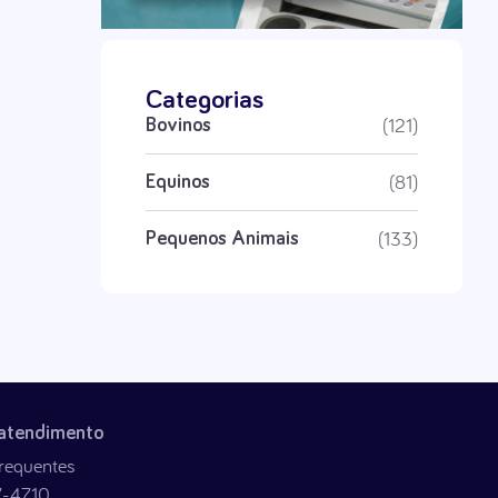
Categorias
(121)
Bovinos
(81)
Equinos
(133)
Pequenos Animais
 atendimento
requentes
7-4710