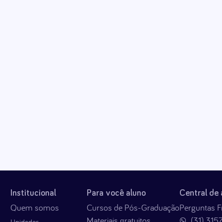
Institucional
Para você aluno
Central de
Quem somos
Cursos de Pós-Graduação
Perguntas F
Materiais gratuitos
(31) 315