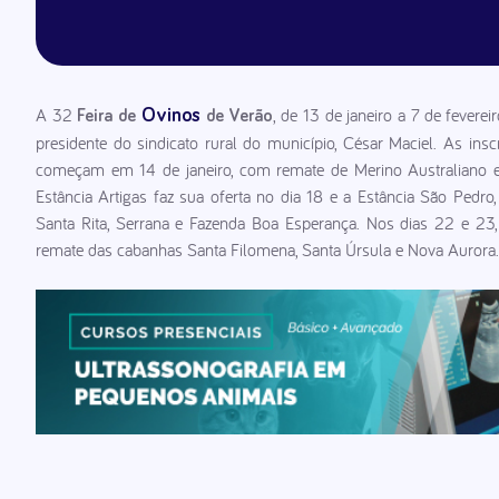
A 32
, de 13 de janeiro a 7 de feve
Ovinos
Feira de
de Verão
presidente do sindicato rural do município, César Maciel. As ins
começam em 14 de janeiro, com remate de Merino Australiano e 
Estância Artigas faz sua oferta no dia 18 e a Estância São Pedr
Santa Rita, Serrana e Fazenda Boa Esperança. Nos dias 22 e 23
remate das cabanhas Santa Filomena, Santa Úrsula e Nova Aurora.