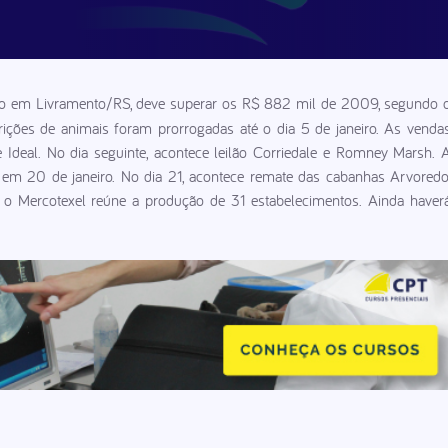
reiro em Livramento/RS, deve superar os R$ 882 mil de 2009, segundo 
crições de animais foram prorrogadas até o dia 5 de janeiro. As venda
Ideal. No dia seguinte, acontece leilão Corriedale e Romney Marsh. 
o, em 20 de janeiro. No dia 21, acontece remate das cabanhas Arvoredo
, o Mercotexel reúne a produção de 31 estabelecimentos. Ainda haver