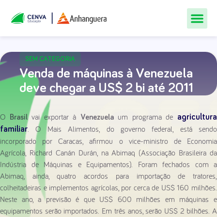
Todos Os Cur
Quem Som
Materiais Gr
Central De
SEM CATEGORIA
Venda de máquinas à Venezuela
deve chegar a US$ 2 bi até 2011
O
vai exportar à
um programa de
agricultur
Brasil
Venezuela
. O Mais Alimentos, do governo federal, está sendo
familiar
incorporado por Caracas, afirmou o vice-ministro de Economia
Agrícola, Richard Canán Durán, na Abimaq (Associação Brasileira da
Indústria de Máquinas e Equipamentos). Foram fechados com a
Abimaq, ainda, quatro acordos para importação de tratores,
colheitadeiras e implementos agrícolas, por cerca de US$ 160 milhões.
Neste ano, a previsão é que US$ 600 milhões em máquinas e
equipamentos serão importados. Em três anos, serão US$ 2 bilhões. A