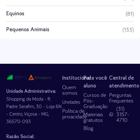
(81)
Equinos
(133)
Pequenos Animais
Institucional
Para você
Central de
aluno
atendimento
Quem
Unidade Administrativa:
somos
Cursos de
Perguntas
Shopping da Moda - R.
Pós-
Frequentes
Unidades
Graduação
Padre Serafim, 30 - Loja 6N
(31)
Política de
- Centro, Viçosa - MG,
Materiais
3157-
privacidade
gratuitos
4710
36570-093
Blog
Razão Social: