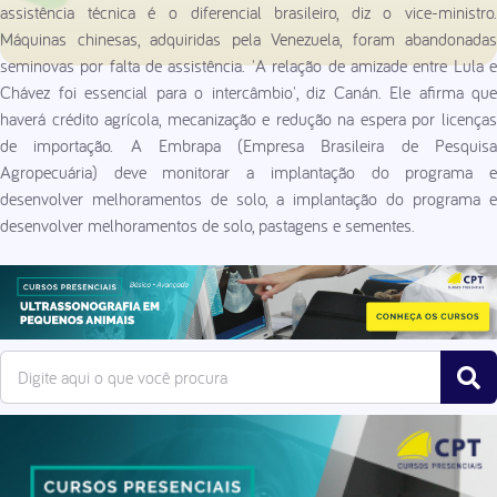
assistência técnica é o diferencial brasileiro, diz o vice-ministro.
Máquinas chinesas, adquiridas pela Venezuela, foram abandonadas
seminovas por falta de assistência. 'A relação de amizade entre Lula e
Chávez foi essencial para o intercâmbio', diz Canán. Ele afirma que
haverá crédito agrícola, mecanização e redução na espera por licenças
de importação. A Embrapa (Empresa Brasileira de Pesquisa
Agropecuária) deve monitorar a implantação do programa e
desenvolver melhoramentos de solo, a implantação do programa e
desenvolver melhoramentos de solo, pastagens e sementes.