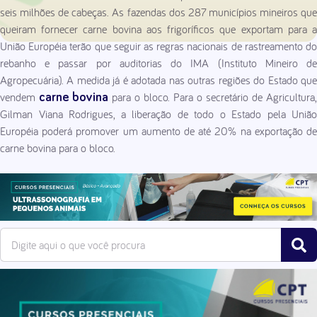
seis milhões de cabeças. As fazendas dos 287 municípios mineiros que
queiram fornecer carne bovina aos frigoríficos que exportam para a
União Européia terão que seguir as regras nacionais de rastreamento do
rebanho e passar por auditorias do IMA (Instituto Mineiro de
Agropecuária). A medida já é adotada nas outras regiões do Estado que
vendem
para o bloco. Para o secretário de Agricultura,
carne bovina
Gilman Viana Rodrigues, a liberação de todo o Estado pela União
Européia poderá promover um aumento de até 20% na exportação de
carne bovina para o bloco.