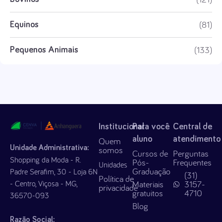
(81)
Equinos
(133)
Pequenos Animais
Institucional
Para você
Central de
aluno
atendimento
Quem
Unidade Administrativa:
somos
Cursos de
Perguntas
Shopping da Moda - R.
Pós-
Frequentes
Unidades
Graduação
Padre Serafim, 30 - Loja 6N
(31)
Política de
- Centro, Viçosa - MG,
Materiais
3157-
privacidade
gratuitos
4710
36570-093
Blog
Razão Social: