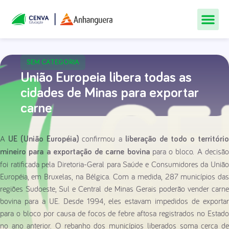
Todos Os Cur
Quem Som
Materiais Gr
Central De
SEM CATEGORIA
União Europeia libera todas as
cidades de Minas para exportar
carne
A
confirmou a
UE (União Européia)
liberação de todo o territóri
para o bloco. A decisã
mineiro para a exportação de carne bovina
foi ratificada pela Diretoria-Geral para Saúde e Consumidores da União
Européia, em Bruxelas, na Bélgica. Com a medida, 287 municípios das
regiões Sudoeste, Sul e Central de Minas Gerais poderão vender carne
bovina para a UE. Desde 1994, eles estavam impedidos de exportar
para o bloco por causa de focos de febre aftosa registrados no Estado
no ano anterior. O rebanho dos municípios liberados soma cerca de