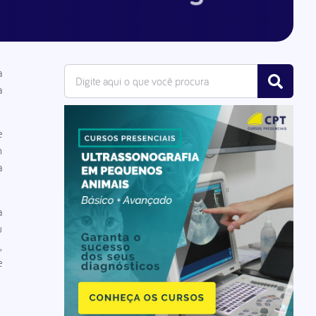
a
a
e
m
a
a
u
,
e