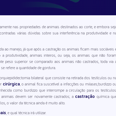
ramente nas propriedades de animais destinados ao corte, e embora sej
ontradas várias dúvidas sobre sua interferência na produtividade e n
da ao manejo, já que após a castração os animais ficam mais sociáveis 
 produtividade, animais inteiros, ou seja, os animais que não fora
te peso superior se comparado aos animais não castrados, toda via 
 se refere a quantidade de gordura.
orquiepididectomia bilateral que consiste na retirada dos testículos ou n
er
, o animal fica suscetível a infecções ou miíases;burdizzo o
cirúrgica
hecida como burdizzo que interrompe a circulação para os testículos
 animais devem ser novamente castrados; a
química qu
castração
os, o valor da técnica ainda é muito alto.
, e qual técnica irá utilizar.
ais