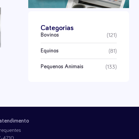
Categorias
(121)
Bovinos
(81)
Equinos
(133)
Pequenos Animais
 atendimento
requentes
7-4710