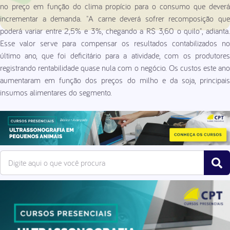
no preço em função do clima propício para o consumo que deverá
incrementar a demanda. "A carne deverá sofrer recomposição que
poderá variar entre 2,5% e 3%, chegando a R$ 3,60 o quilo", adianta.
Esse valor serve para compensar os resultados contabilizados no
último ano, que foi deficitário para a atividade, com os produtores
registrando rentabilidade quase nula com o negócio. Os custos este ano
aumentaram em função dos preços do milho e da soja, principais
insumos alimentares do segmento.