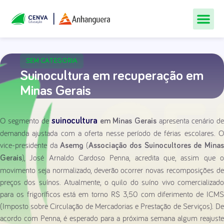
Todos Os Cur
Quem Som
Materiais Gr
Central De
SEM CATEGORIA
Suinocultura em recuperação em
Minas Gerais
O segmento de
apresenta cenário d
suinocultura
em Minas Gerais
demanda ajustada com a oferta nesse período de férias escolares. O
vice-presidente da
(
Asemg
Associação dos Suinocultores de Mina
), José Arnaldo Cardoso Penna, acredita que, assim que o
Gerais
movimento seja normalizado, deverão ocorrer novas recomposições de
preços dos suínos. Atualmente, o quilo do suíno vivo comercializado
para os frigoríficos está em torno R$ 3,50 com diferimento de ICMS
(Imposto sobre Circulação de Mercadorias e Prestação de Serviços). De
acordo com Penna, é esperado para a próxima semana algum reajuste