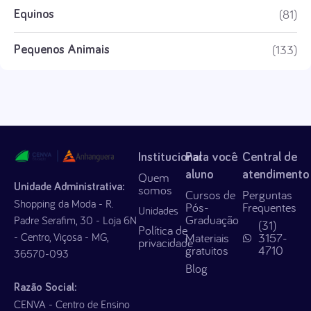
(81)
Equinos
(133)
Pequenos Animais
Institucional
Para você
Central de
aluno
atendimento
Quem
Unidade Administrativa:
somos
Cursos de
Perguntas
Shopping da Moda - R.
Pós-
Frequentes
Unidades
Graduação
Padre Serafim, 30 - Loja 6N
(31)
Política de
- Centro, Viçosa - MG,
Materiais
3157-
privacidade
gratuitos
4710
36570-093
Blog
Razão Social:
CENVA - Centro de Ensino