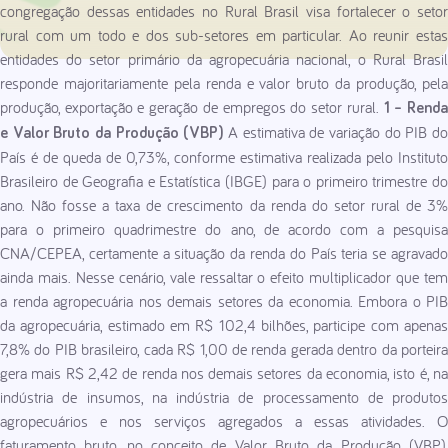
congregação dessas entidades no Rural Brasil visa fortalecer o setor
rural com um todo e dos sub-setores em particular. Ao reunir estas
entidades do setor primário da agropecuária nacional, o Rural Brasil
responde majoritariamente pela renda e valor bruto da produção, pela
produção, exportação e geração de empregos do setor rural.
1 – Rend
A estimativa de variação do PIB d
e Valor Bruto da Produção (VBP)
País é de queda de 0,73%, conforme estimativa realizada pelo Instituto
Brasileiro de Geografia e Estatística (IBGE) para o primeiro trimestre do
ano. Não fosse a taxa de crescimento da renda do setor rural de 3%
para o primeiro quadrimestre do ano, de acordo com a pesquisa
CNA/CEPEA, certamente a situação da renda do País teria se agravado
ainda mais. Nesse cenário, vale ressaltar o efeito multiplicador que tem
a renda agropecuária nos demais setores da economia. Embora o PIB
da agropecuária, estimado em R$ 102,4 bilhões, participe com apenas
7,8% do PIB brasileiro, cada R$ 1,00 de renda gerada dentro da porteira
gera mais R$ 2,42 de renda nos demais setores da economia, isto é, na
indústria de insumos, na indústria de processamento de produtos
agropecuários e nos serviços agregados a essas atividades. O
faturamento bruto, no conceito de Valor Bruto da Produção (VBP),