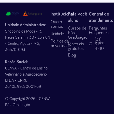
Institucional
Para você
Central de
aluno
atendimento
Quem
Unidade Administrativa:
somos
Cursos de
Perguntas
Shopping da Moda - R.
Pós-
Frequentes
Unidades
Graduação
Padre Serafim, 30 - Loja 6N
(31)
Política de
- Centro, Viçosa - MG,
Materiais
3157-
privacidade
gratuitos
4710
36570-093
Blog
Razão Social:
CENVA - Centro de Ensino
Veterinário e Agropecuário
LTDA - CNPJ:
36.105.992/0001-69
© Copyright 2026 - CENVA
Pós-Graduação