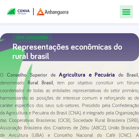
Todos Os Cur
Quem Som
Materiais Gr
Central De
SEM CATEGORIA
Representações econômicas do
rural brasil
O
,
Agricultura e Pecuária
Conselho Superior de
do Brasil
denominado
, tem por objetivo constituir um fórum
Rural Brasil
coordenador de todas as entidades representativas do setor primário,
harmonizando as posições de interesse comum e reforçando as de
caráter específico dos seus sub-setores. Presidido pela Confederação
da Agricultura e Pecuária do Brasil (CNA), é integrado pela Organização
das Cooperativas Brasileiras (OCB), Sociedade Rural Brasileira (SRB),
Associação Brasileira dos Criadores de Zebu (ABCZ), União Brasileira
de Avicultura (UBA) e Conselho Nacional do Café (CNC). A