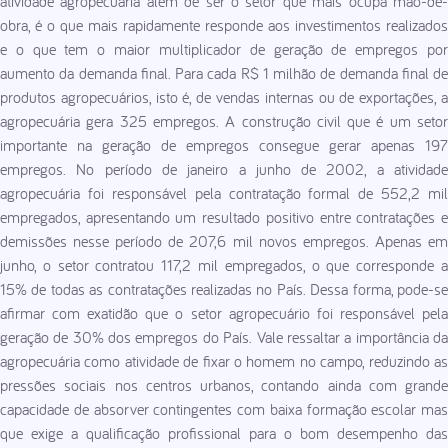
atividade agropecuária além de ser o setor que mais ocupa mão-de-
obra, é o que mais rapidamente responde aos investimentos realizados
e o que tem o maior multiplicador de geração de empregos por
aumento da demanda final. Para cada R$ 1 milhão de demanda final de
produtos agropecuários, isto é, de vendas internas ou de exportações, a
agropecuária gera 325 empregos. A construção civil que é um setor
importante na geração de empregos consegue gerar apenas 197
empregos. No período de janeiro a junho de 2002, a atividade
agropecuária foi responsável pela contratação formal de 552,2 mil
empregados, apresentando um resultado positivo entre contratações e
demissões nesse período de 207,6 mil novos empregos. Apenas em
junho, o setor contratou 117,2 mil empregados, o que corresponde a
15% de todas as contratações realizadas no País. Dessa forma, pode-se
afirmar com exatidão que o setor agropecuário foi responsável pela
geração de 30% dos empregos do País. Vale ressaltar a importância da
agropecuária como atividade de fixar o homem no campo, reduzindo as
pressões sociais nos centros urbanos, contando ainda com grande
capacidade de absorver contingentes com baixa formação escolar mas
que exige a qualificação profissional para o bom desempenho das