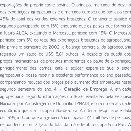
exportações da própria carne bovina. O principal mercado de destino
das exportações agropecuárias é o mercado europeu que participa com
45% do total das vendas externas brasileiras. O continente asiático é
segundo participando com 16%, enquanto que os países que formarão
a futura ALCA, excluindo o Mercosul, participa com 15%. O Mercosul
participa com 5% do total das exportações brasileiras da agropecuária.
No primeiro semestre de 2002, a balança comercial da agropecuária
registrou um saldo de US$ 5,81 bilhões. A despeito da queda dos
preços internacionais de produtos importantes da pauta de exportação,
principalmente das carnes, café e açúcar, espera-se que o setor
agropecuário possa repetir a excelente performance do ano passado,
compensando redução dos preços pelo aumento dos embarques neste
segundo semestre do ano.
A atividad
4 – Geração de Emprego
agropecuária, segundo informações do IBGE levantadas pela Pesquisa
Nacional por Amostragem de Domicílio (PNAD), é o ramo da atividade
econômica que mais ocupa mão-de-obra. A última pesquisa que data
de 1999, indicou que a agropecuária ocupava 17,4 milhões de pessoas,
respondendo com 24,2% do total da mão-de-obra ocupada no País. A