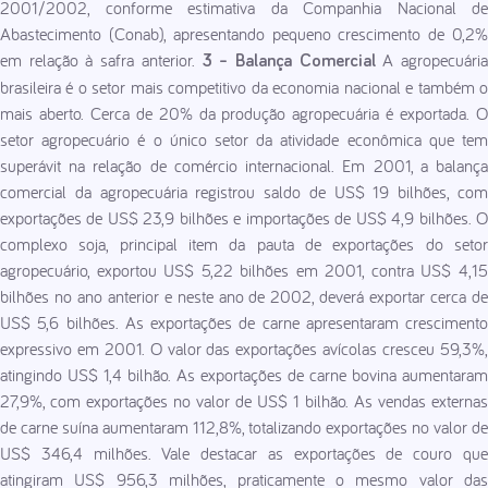
2001/2002, conforme estimativa da Companhia Nacional de
Abastecimento (Conab), apresentando pequeno crescimento de 0,2%
em relação à safra anterior.
A agropecuári
3 – Balança Comercial
brasileira é o setor mais competitivo da economia nacional e também o
mais aberto. Cerca de 20% da produção agropecuária é exportada. O
setor agropecuário é o único setor da atividade econômica que tem
superávit na relação de comércio internacional. Em 2001, a balança
comercial da agropecuária registrou saldo de US$ 19 bilhões, com
exportações de US$ 23,9 bilhões e importações de US$ 4,9 bilhões. O
complexo soja, principal item da pauta de exportações do setor
agropecuário, exportou US$ 5,22 bilhões em 2001, contra US$ 4,15
bilhões no ano anterior e neste ano de 2002, deverá exportar cerca de
US$ 5,6 bilhões. As exportações de carne apresentaram crescimento
expressivo em 2001. O valor das exportações avícolas cresceu 59,3%,
atingindo US$ 1,4 bilhão. As exportações de carne bovina aumentaram
27,9%, com exportações no valor de US$ 1 bilhão. As vendas externas
de carne suína aumentaram 112,8%, totalizando exportações no valor de
US$ 346,4 milhões. Vale destacar as exportações de couro que
atingiram US$ 956,3 milhões, praticamente o mesmo valor das