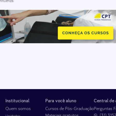
nfluenza.
Institucional
Para você aluno
Central de
Quem somos
Cursos de Pós-Graduação
Perguntas F
Materiais gratuitos
(31) 315