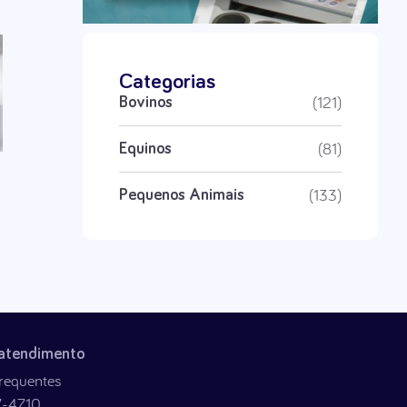
Categorias
(121)
Bovinos
(81)
Equinos
(133)
Pequenos Animais
 atendimento
requentes
7-4710