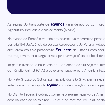
As regras do transporte de
varia de acordo com cada 
equinos
Agricultura, Pecuária e Abastecimento (MAPA).
No estado do Paraná a entrada dos animais só é permitida pera
portaria 154 da Agência de Defesa Agropecuária do Paraná (Adapar)
circularem em solo paranaense.
de Estados com ocorr
Equídeos
mormo, devem ter a carga lacrada pelo serviço oficial do local de 
Já para o transporte no estado do Rio Grande do Sul seja ele in
de Trânsito Animal (GTA) e do exame negativo para Anemia Infecc
No Mato Grosso do Sul os exames exigidos são GTA, exame negat
autenticada do passaporte
com identificação da vacina para
equino
No Distrito Federal é cobrado somente o exame negativo de Anemia
com validade de no mínimo 15 dias e no máximo 180 dias da data d