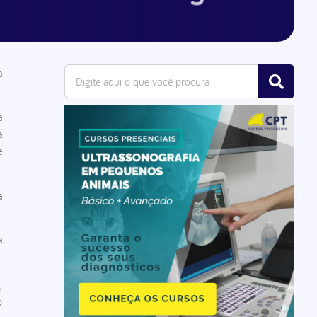
a
a
a
e
a
a
,
o