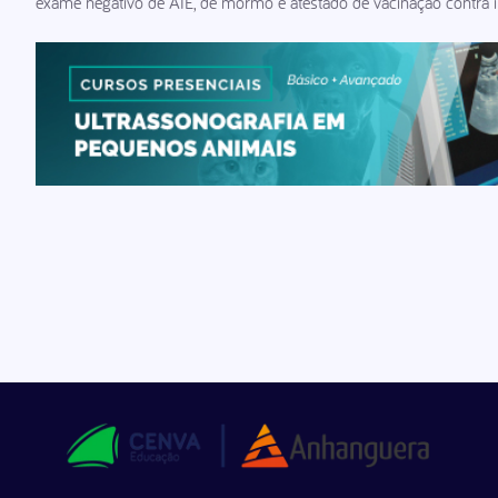
exame negativo de AIE, de mormo e atestado de vacinação contra i