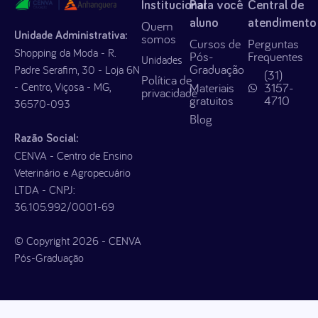
Institucional
Para você
Central de
aluno
atendimento
Quem
Unidade Administrativa:
somos
Cursos de
Perguntas
Shopping da Moda - R.
Pós-
Frequentes
Unidades
Graduação
Padre Serafim, 30 - Loja 6N
(31)
Política de
- Centro, Viçosa - MG,
Materiais
3157-
privacidade
gratuitos
4710
36570-093
Blog
Razão Social:
CENVA - Centro de Ensino
Veterinário e Agropecuário
LTDA - CNPJ:
36.105.992/0001-69
© Copyright 2026 - CENVA
Pós-Graduação