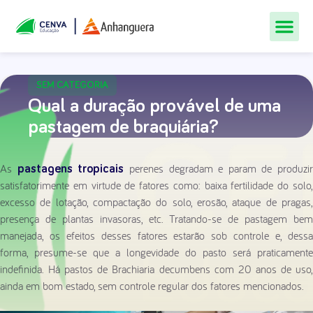
Todos Os Cur
Quem Som
Materiais Gr
Central De
SEM CATEGORIA
Qual a duração provável de uma
pastagem de braquiária?
As
perenes degradam e param de produzir
pastagens tropicais
satisfatorimente em virtude de fatores como: baixa fertilidade do solo,
excesso de lotação, compactação do solo, erosão, ataque de pragas,
presença de plantas invasoras, etc. Tratando-se de pastagem bem
manejada, os efeitos desses fatores estarão sob controle e, dessa
forma, presume-se que a longevidade do pasto será praticamente
indefinida. Há pastos de Brachiaria decumbens com 20 anos de uso,
ainda em bom estado, sem controle regular dos fatores mencionados.