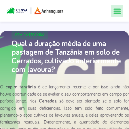
Todos Os Cur
Quem Som
Materiais Gr
Central De
SEM CATEGORIA
Qual a duração média de uma
pastagem de Tanzânia em solo de
Cerrados, cultivado anteriormente
com lavoura?
O
é de lançamento recente, e por isso ainda nã
capim-tanzânia
houve oportunidade de se avaliar o seu comportamento em campo por
período longo. Nos
, só deve ser plantado se o solo fo
Cerrados
corrigido em suas deficiências. Isso tem sido feito comumente,
plantando-o após cultivos de lavouras anuais, e deles aproveitando os
fertilizantes residuais. Evidentemente, a quantidade de elementos
residuais varia muito em decorrência do solo, da cultura utilizada, do