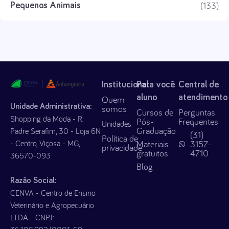
(133)
Pequenos Animais
Institucional
Para você
Central de
aluno
atendimento
Quem
Unidade Administrativa:
somos
Cursos de
Perguntas
Shopping da Moda - R.
Pós-
Frequentes
Unidades
Graduação
Padre Serafim, 30 - Loja 6N
(31)
Política de
- Centro, Viçosa - MG,
Materiais
3157-
privacidade
gratuitos
4710
36570-093
Blog
Razão Social:
CENVA - Centro de Ensino
Veterinário e Agropecuário
LTDA - CNPJ: