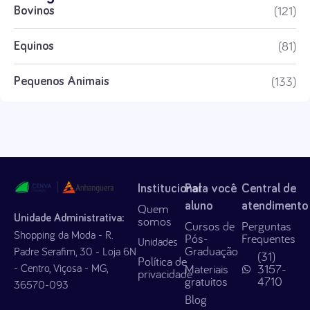
(121)
Bovinos
(81)
Equinos
(133)
Pequenos Animais
Institucional
Para você
Central de
aluno
atendimento
Quem
Unidade Administrativa:
somos
Cursos de
Perguntas
Shopping da Moda - R.
Pós-
Frequentes
Unidades
Graduação
Padre Serafim, 30 - Loja 6N
(31)
Política de
- Centro, Viçosa - MG,
Materiais
3157-
privacidade
gratuitos
4710
36570-093
Blog