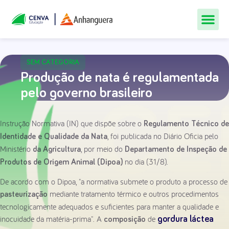
Todos Os Cur
Quem Som
Materiais Gr
Central De
SEM CATEGORIA
Produção de nata é regulamentada
pelo governo brasileiro
Instrução Normativa (IN) que dispõe sobre o
Regulamento Técnico de
, foi publicada no Diário Oficia pelo
Identidade e Qualidade da Nata
Ministério
, por meio do
da Agricultura
Departamento de Inspeção de
no dia (31/8).
Produtos de Origem Animal (Dipoa)
De acordo com o Dipoa, "a normativa submete o produto a processo de
mediante tratamento térmico e outros procedimentos
pasteurização
tecnologicamente adequados e suficientes para manter a qualidade e
inocuidade da matéria-prima". A
de
gordura láctea
composição