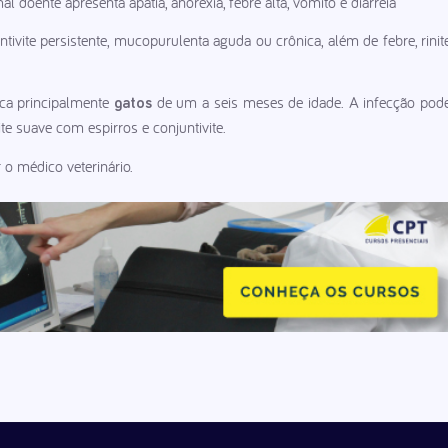
l doente apresenta apatia, anorexia, febre alta, vômito e diarreia
tivite persistente, mucopurulenta aguda ou crônica, além de febre, rinit
taca principalmente
de um a seis meses de idade. A infecção pod
gatos
nite suave com espirros e conjuntivite.
o médico veterinário.