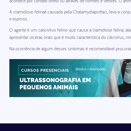
acontece por contato direto ou através de fômites e vetores. O anima
A clamidiose felinaé causada pela Chalamydiapsittaci, leva a conjun
e espirros.
O agente é um calicivírus felino que causa a clamidiose felina, a
apresentar úlceras orais que é muito característica do calcivírus, ri
Na ocorrência de algum desses sintomas é recomendável procurar 