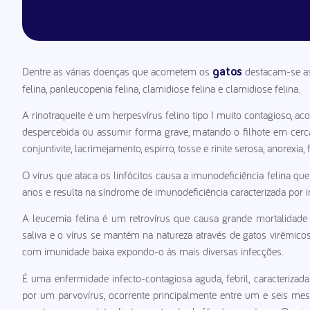
Dentre as várias doenças que acometem os
destacam-se as 
gatos
felina, panleucopenia felina, clamidiose felina e clamidiose felina.
A rinotraqueite é um herpesvírus felino tipo I muito contagioso, 
despercebida ou assumir forma grave, matando o filhote em cer
conjuntivite, lacrimejamento, espirro, tosse e rinite serosa, anorexia, 
O vírus que ataca os linfócitos causa a imunodeficiência felina 
anos e resulta na síndrome de imunodeficiência caracterizada por i
A leucemia felina é um retrovírus que causa grande mortalidad
saliva e o vírus se mantém na natureza através de gatos virêmic
com imunidade baixa expondo-o às mais diversas infecções.
É uma enfermidade infecto-contagiosa aguda, febril, caracterizad
por um parvovírus, ocorrente principalmente entre um e seis mese