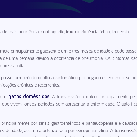
de mais ocorrência: rinotraqueite, imunodeficiência felina, leucemia
acomete principalmente gatosentre um e três meses de idade e pode passa
ca de uma semana, devido à ocorrência de pneumonia. Os sintomas sã
febre e apatia.
que possui um período oculto assintomático prolongado estendendo-se po
nfecções crônicas e recorrentes.
e em
. A transmissão acontece principalmente pel
gatos domésticos
os que vivem longos períodos sem apresentar a enfermidade. O gato fic
a principalmente por sinais gastroentéricos e panteucopenia e é causad
s de idade, assim caracteriza-se a panleucopenia felina. A transmissã