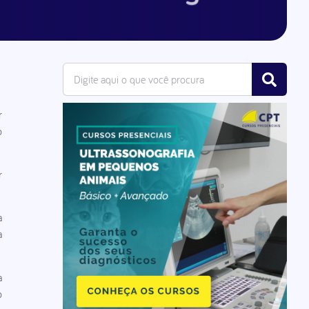
r
o
r
a
a
a
o