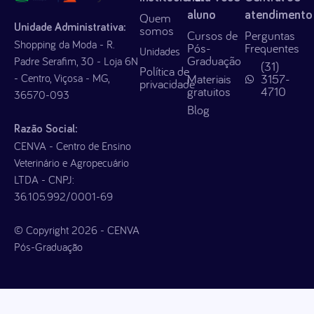
aluno
atendimento
Quem
Unidade Administrativa:
somos
Cursos de
Perguntas
Shopping da Moda - R.
Pós-
Frequentes
Unidades
Graduação
Padre Serafim, 30 - Loja 6N
(31)
Política de
- Centro, Viçosa - MG,
Materiais
3157-
privacidade
gratuitos
4710
36570-093
Blog
Razão Social:
CENVA - Centro de Ensino
Veterinário e Agropecuário
LTDA - CNPJ:
36.105.992/0001-69
© Copyright 2026 - CENVA
Pós-Graduação