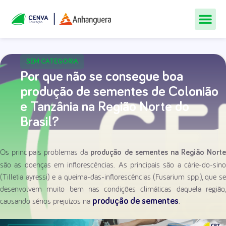
Todos Os Cur
Quem Som
Materiais Gr
Central De
SEM CATEGORIA
Por que não se consegue boa
produção de sementes de Colonião
e Tanzânia na Região Norte do
Brasil?
Os principais problemas da
produção de sementes na Região Nort
são as doenças em inflorescências. As principais são a cárie-do-sino
(Tilletia ayressi) e a queima-das-inflorescências (Fusarium spp.), que se
desenvolvem muito bem nas condições climáticas daquela região,
causando sérios prejuízos na
.
produção de sementes