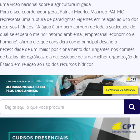
uma visão nacional sobre a agricultura irrigada.
Para o seu coordenador-geral, Patrick Maurice Maury, o PAI-MG
representa uma ruptura de paradigmas vigentes em relação ao uso dos
recursos hídricos. ”A água é um bem comum de toda a sociedade, do
qual se espera o melhor retorno ambiental, empresarial, econômico e
humano”, afirma ele, que considera como principal desafio a
necessidade de um maior posicionamento dos irrigantes nos comitês
de bacias hidrográficas e a necessidade de uma melhor organização do
Estado em relação ao uso dos recursos hídricos.