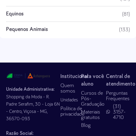
(81)
Equinos
(133)
Pequenos Animais
Institucional
Para você
Central de
aluno
atendimento
Quem
Unidade Administrativa:
somos
Cursos de
Perguntas
Shopping da Moda - R.
Pós-
Frequentes
Unidades
Graduação
Padre Serafim, 30 - Loja 6N
(31)
Política de
- Centro, Viçosa - MG,
Materiais
3157-
privacidade
gratuitos
4710
36570-093
Blog
Razão Social: