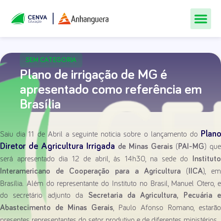
Todos Os Cur
Quem Som
Materiais Gr
Central De
SEM CATEGORIA
Plano de irrigação de MG é
apresentado como referência em
Brasília
Saiu dia 11 de Abril a seguinte noticia sobre o lançamento do
Plano
(
) que
Diretor de Agricultura Irrigada
de Minas Gerais
PAI-MG
será apresentado dia 12 de abril, às 14h30, na sede do
Instituto
(
), em
Interamericano de Cooperação para a Agricultura
IICA
Brasília. Além do representante do Instituto no Brasil, Manuel Otero, e
do secretário adjunto da
Secretaria da Agricultura, Pecuária e
, Paulo Afonso Romano, estarão
Abastecimento de Minas Gerais
presentes representantes do setor produtivo e de diferentes ministérios.