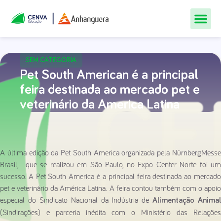
Todos Os Cur
Quem Som
Materiais Gr
Central De
SEM CATEGORIA
Pet South American é a principal
feira destinada ao mercado pet e
veterinário da America Latina
A última edição da Pet South America organizada pela NürnbergMesse
Brasil, que se realizou em São Paulo, no Expo Center Norte foi um
sucesso. A Pet South America é a principal feira destinada ao mercado
pet e veterinário da América Latina. A feira contou também com o apoio
especial do Sindicato Nacional da Indústria de
Alimentação Animal
(Sindirações) e parceria inédita com o Ministério das Relações