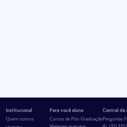
Institucional
Para você aluno
Central de
Quem somos
Cursos de Pós-Graduação
Perguntas F
Materiais gratuitos
(31) 315