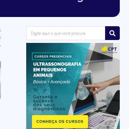
s
s
,