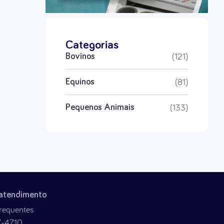
Categorias
(121)
Bovinos
(81)
Equinos
(133)
Pequenos Animais
 atendimento
requentes
7-4710