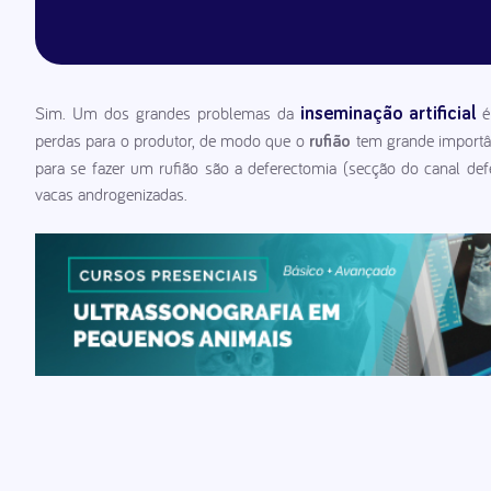
Sim. Um dos grandes problemas da
é
inseminação artificial
perdas para o produtor, de modo que o
tem grande importân
rufião
para se fazer um rufião são a deferectomia (secção do canal def
vacas androgenizadas.