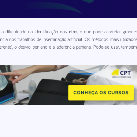
 a dificuldade na identificação dos
, o que pode acarretar grande
cios
cia nos trabalhos de inseminação artificial. Os métodos mais utilizado
erente), o desvio peniano e a aderência peniana. Pode-se usar, também