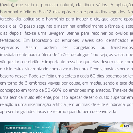
(óvulo), que seria o processo natural, ela libera vários. A aplicação
hormonal é feita de 8 a 12 dias após o cio e por 4 dias seguidos. No
terceiro dia, aplica-se o hormônio para induzir o cio, que ocorre após
dois dias. O passo seguinte é inseminar artificialmente a fêmea e, sete
dias depois, faz-se uma lavagem uterina para recolher os óvulos já
fertilizados. Em laboratório, os embriões viáveis são identificados e
separados. Assim, podem ser congelados ou transferidos
imediatamente para o útero de "mães de aluguel", ou seja, as vacas que
vão gestar o embrião. É importante ressaltar que elas devem estar com
o ciclo estral sincronizado com a vaca doadora. Depois, basta esperar o
bezerro nascer. Pode ser feita uma coleta a cada 60 dias podendo se ter
em torno de 6 embriões viáveis por coleta, em média, sendo a taxa de
concepção em torno de 50-60% do embriões implantados. Trata-se de
uma técnica muito eficiente, por isso, apesar de ter o custo superior em
relação a uma inseminação artificial, em animais de elite é indicada, por
apresentar grandes taxas de retorno quando bem desenvolvida.