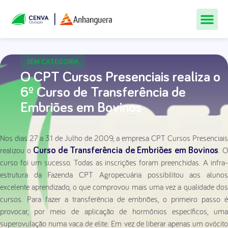
Todos Os Cur
Quem Som
Materiais Gr
Central De
SEM CATEGORIA
O CPT Cursos Presenciais realiza o
6º Curso de Transferência de
Embriões em Bovinos
Nos dias 27 a 31 de Julho de 2009, a empresa CPT Cursos Presenciais
realizou o
. 
Curso de Transferência de Embriões em Bovinos
curso foi um sucesso. Todas as inscrições foram preenchidas. A infra-
estrutura da Fazenda CPT Agropecuária possibilitou aos alunos
excelente aprendizado, o que comprovou mais uma vez a qualidade dos
cursos. Para fazer a transferência de embriões, o primeiro passo é
provocar, por meio de aplicação de hormônios específicos, uma
superovulação numa vaca de elite. Em vez de liberar apenas um ovócito