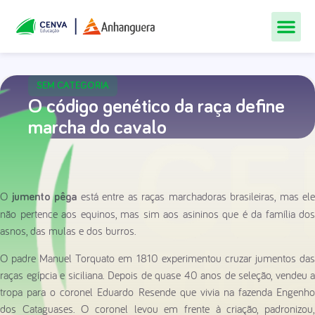
Todos Os Cur
Quem Som
Materiais Gr
Central De
SEM CATEGORIA
O código genético da raça define
marcha do cavalo
O
está entre as raças marchadoras brasileiras, mas ele
jumento pêga
não pertence aos equinos, mas sim aos asininos que é da família dos
asnos, das mulas e dos burros.
O padre Manuel Torquato em 1810 experimentou cruzar jumentos das
raças egípcia e siciliana. Depois de quase 40 anos de seleção, vendeu a
tropa para o coronel Eduardo Resende que vivia na fazenda Engenho
dos Cataguases. O coronel levou em frente à criação, padronizou,