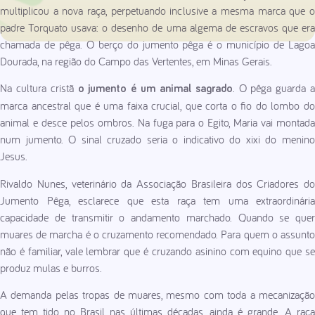
multiplicou a nova raça, perpetuando inclusive a mesma marca que o
padre Torquato usava: o desenho de uma algema de escravos que era
chamada de pêga. O berço do jumento pêga é o município de Lagoa
Dourada, na região do Campo das Vertentes, em Minas Gerais.
Na cultura cristã
. O pêga guarda 
o jumento é um animal sagrado
marca ancestral que é uma faixa crucial, que corta o fio do lombo do
animal e desce pelos ombros. Na fuga para o Egito, Maria vai montada
num jumento. O sinal cruzado seria o indicativo do xixi do menino
Jesus.
Rivaldo Nunes, veterinário da Associação Brasileira dos Criadores do
Jumento Pêga, esclarece que esta raça tem uma extraordinária
capacidade de transmitir o andamento marchado. Quando se quer
muares de marcha é o cruzamento recomendado. Para quem o assunto
não é familiar, vale lembrar que é cruzando asinino com equino que se
produz mulas e burros.
A demanda pelas tropas de muares, mesmo com toda a mecanização
que tem tido no Brasil nas últimas décadas, ainda é grande. A raça