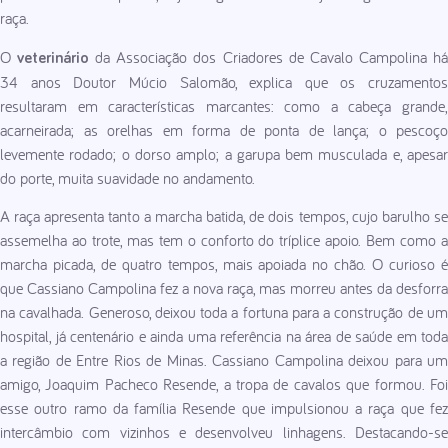
raça.
O
da Associação dos Criadores de Cavalo Campolina h
veterinário
34 anos Doutor Múcio Salomão, explica que os cruzamentos
resultaram em características marcantes: como a cabeça grande,
acarneirada; as orelhas em forma de ponta de lança; o pescoço
levemente rodado; o dorso amplo; a garupa bem musculada e, apesar
do porte, muita suavidade no andamento.
A raça apresenta tanto a marcha batida, de dois tempos, cujo barulho se
assemelha ao trote, mas tem o conforto do tríplice apoio. Bem como a
marcha picada, de quatro tempos, mais apoiada no chão. O curioso é
que Cassiano Campolina fez a nova raça, mas morreu antes da desforra
na cavalhada. Generoso, deixou toda a fortuna para a construção de um
hospital, já centenário e ainda uma referência na área de saúde em toda
a região de Entre Rios de Minas. Cassiano Campolina deixou para um
amigo, Joaquim Pacheco Resende, a tropa de cavalos que formou. Foi
esse outro ramo da família Resende que impulsionou a raça que fez
intercâmbio com vizinhos e desenvolveu linhagens. Destacando-se