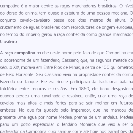
campolina é a maior dentre as raças marchadoras brasileiras. O nível
do dorso do animal tem quase a estatura de uma pessoa mediana. O
conjunto cavalo-cavaleiro passa dos dois metros de altura. O
cruzamento de éguas brasileiras com reprodutores de origem europeia,
no tempo do império, gerou a raça conhecida como grande marchador
brasileiro.
A
recebeu este nome pelo fato de que Campolina er
raça campolina
o sobrenome de um fazendeiro, Cassiano, que, na segunda metade do
século XIX, morava em Entre Rios de Minas, a cerca de 100 quilômetros
de Belo Horizonte. Seu Cassiano vivia na propriedade conhecida como
Fazenda do Tanque. Ele era rico e participava da tradicional batalha
folclórica entre mouros e cristãos. Em 1860, ele ficou desgostoso
quando perdeu uma cavalhada e resolveu, então, criar uma raça de
cavalos mais altos e mais fortes para se sair melhor em futuros
embates. No que foi ajudado pelo Imperador, que lhe mandou de
presente uma égua por nome Medeia, prenha de um andaluz. Medeia
pariu um potro espetacular, o lendário Monarca que veio a ser o
padreador da Campolina, cujo sangue corre até hoje nos garanhões da