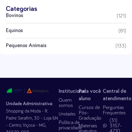
Categorias
(121)
Bovinos
(81)
Equinos
(133)
Pequenos Animais
Institucional
Para você
Central de
aluno
atendimento
Quem
Unidade Administrativa:
somos
Cursos de
Perguntas
Shopping da Moda - R.
Pós-
Frequentes
Unidades
Graduação
Padre Serafim, 30 - Loja 6N
(31)
Política de
- Centro, Viçosa - MG,
Materiais
3157-
privacidade
gratuitos
4710
36570-093