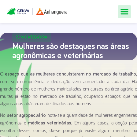
Todos Os Cur
Quem Som
Materiais Gr
Central De
SEM CATEGORIA
Mulheres são destaques nas áreas
agronômicas e veterinárias
O
,
espaço que as mulheres conquistaram no mercado de trabalho
com sua competência e dedicação vem aumentado a cada dia. Há
grande número de mulheres matriculadas em cursos da área agrária e
muitas já estão no mercado de trabalho, ocupando espaços que há
alguns anos atrás eram destinados aos homens.
No
nota-se a quantidade de mulheres engenheiras
setor agropecuário
agrônomas e
Em alguns casos, a opção pel
médicas veterinárias.
escolha desses cursos, dá-se porque já existe algum membro na