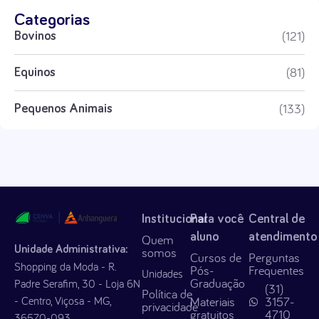
Categorias
(121)
Bovinos
(81)
Equinos
(133)
Pequenos Animais
Institucional
Para você
Central de
aluno
atendimento
Quem
Unidade Administrativa:
somos
Cursos de
Perguntas
Shopping da Moda - R.
Pós-
Frequentes
Unidades
Graduação
Padre Serafim, 30 - Loja 6N
(31)
Política de
- Centro, Viçosa - MG,
Materiais
3157-
privacidade
gratuitos
4710
36570-093