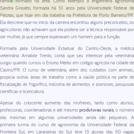
família formado na área. Como exemplo a engenheira agrônoma
Sandra Gnoatto, formada há 10 anos pela Universidade Federal de
Pelotas, que hoje em dia trabalha na Prefeitura de Porto Barreiro/PR.
Ela descreve que no início da carreira encontrou alguns preconceitos, os
agricultores não achavam que ela poderia ser a técnica responsável por
ser mulher, já que sempre esperavam um homem para a função.
Formada pela Universidade Estadual do Centro-Oeste, a médica
veterinária Amabile Trento, conta que seu interesse pela veterinária
surgiu quando cursou o Ensino Médio em colégio agrícola na cidade de
Castro/PR. O curso de veterinária, além dos cuidados com animais,
propicia outras áreas de trabalho como a saúde pública na parte de
fiscalização de frigorífico, indústria de alimentos e zoonoses, pesquisas
científicas e licenciatura.
Apesar do crescente aumento das mulheres, tanto como alunos,
professoras, coordenadoras e até mesmo
, o número
produtoras rurais
das mesmas em algumas universidades ainda são pequenos. A
primeira turma do curso de agronomia da Universidade Federal da
Fronteira Sul, em Laranjeiras do Sul teve 13 alunas das 50 vagas