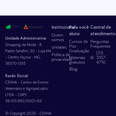
Institucional
Para você
Central de
aluno
atendimento
Quem
Unidade Administrativa:
somos
Cursos de
Perguntas
Shopping da Moda - R.
Pós-
Frequentes
Unidades
Graduação
Padre Serafim, 30 - Loja 6N
(31)
Política de
- Centro, Viçosa - MG,
Materiais
3157-
privacidade
gratuitos
4710
36570-093
Blog
Razão Social:
CENVA - Centro de Ensino
Veterinário e Agropecuário
LTDA - CNPJ:
36.105.992/0001-69
© Copyright 2026 - CENVA