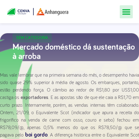
Todos Os Cur
Quem Som
Materiais Gr
Central De
SEM CATEGORIA
Mercado doméstico dá sustentação
à arroba
Mas vale lembrar que na primeira semana do mês, o desempenho havia
sido quase 29% superior à média de agosto. Os embarques, portanto,
estão perdendo força. O câmbio ao redor de R$1,80 por US$1,00
castiga os
. E as apostas são de que ele caia a R$1,70 e
exportadores
curto prazo. Internamente, porém, as vendas internas têm colaborado.
Ontem, 21/09, o Equivalente Scot (indicador que apura a receita do
frigorífico na venda de carne com osso, couro e sebo) fechou em
R$78,09/@, apenas 0,5% menos do que os R$78,50/@ que se
pagava pelo
. A diferença histórica entre o Equivalente Scot
boi gordo