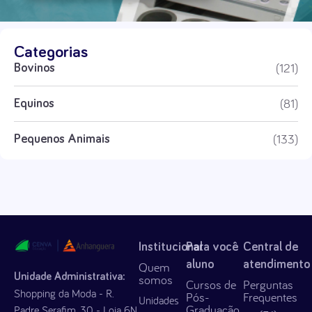
Categorias
(121)
Bovinos
(81)
Equinos
(133)
Pequenos Animais
Institucional
Para você
Central de
aluno
atendimento
Quem
Unidade Administrativa:
somos
Cursos de
Perguntas
Shopping da Moda - R.
Pós-
Frequentes
Unidades
Graduação
Padre Serafim, 30 - Loja 6N