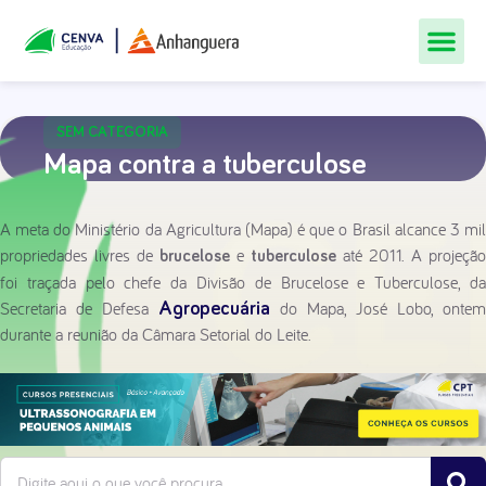
Todos Os Cur
Quem Som
Materiais Gr
Central De
SEM CATEGORIA
Mapa contra a tuberculose
A meta do Ministério da Agricultura (Mapa) é que o Brasil alcance 3 mil
propriedades livres de
e
até 2011. A projeção
brucelose
tuberculose
foi traçada pelo chefe da Divisão de Brucelose e Tuberculose, da
Secretaria de Defesa
do Mapa, José Lobo, ontem
Agropecuária
durante a reunião da Câmara Setorial do Leite.