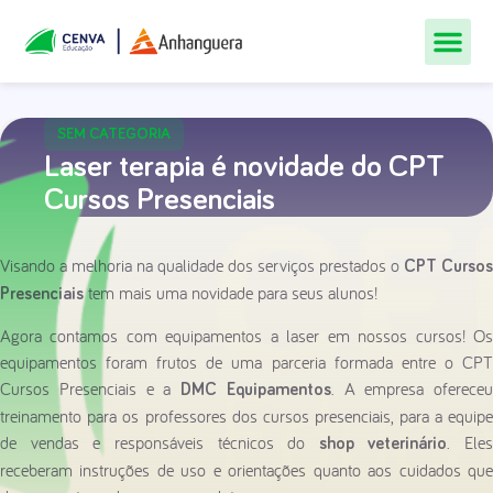
Todos Os Cur
Quem Som
Materiais Gr
Central De
SEM CATEGORIA
Laser terapia é novidade do CPT
Cursos Presenciais
Visando a melhoria na qualidade dos serviços prestados o
CPT Cursos
tem mais uma novidade para seus alunos!
Presenciais
Agora contamos com equipamentos a laser em nossos cursos! Os
equipamentos foram frutos de uma parceria formada entre o CPT
Cursos Presenciais e a
. A empresa ofereceu
DMC Equipamentos
treinamento para os professores dos cursos presenciais, para a equipe
de vendas e responsáveis técnicos do
. Eles
shop veterinário
receberam instruções de uso e orientações quanto aos cuidados que