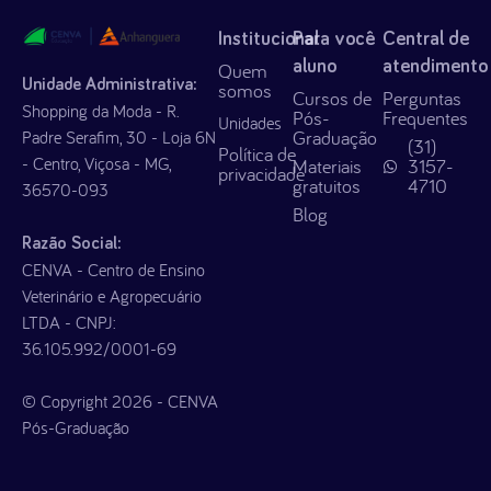
Institucional
Para você
Central de
aluno
atendimento
Quem
Unidade Administrativa:
somos
Cursos de
Perguntas
Shopping da Moda - R.
Pós-
Frequentes
Unidades
Graduação
Padre Serafim, 30 - Loja 6N
(31)
Política de
- Centro, Viçosa - MG,
Materiais
3157-
privacidade
gratuitos
4710
36570-093
Blog
Razão Social:
CENVA - Centro de Ensino
Veterinário e Agropecuário
LTDA - CNPJ:
36.105.992/0001-69
© Copyright 2026 - CENVA
Pós-Graduação