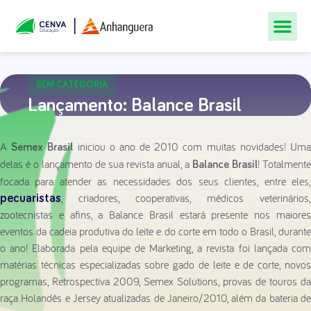
Todos Os Cur
Quem Som
Materiais Gr
Central De
SEM CATEGORIA
Lançamento: Balance Brasil
A
iniciou o ano de 2010 com muitas novidades! Um
Semex Brasil
delas é o lançamento de sua revista anual, a
! Totalmente
Balance Brasil
focada para atender as necessidades dos seus clientes, entre eles,
, criadores, cooperativas, médicos veterinários,
pecuaristas
zootecnistas e afins, a Balance Brasil estará presente nos maiores
eventos da cadeia produtiva do leite e do corte em todo o Brasil, durante
o ano! Elaborada pela equipe de Marketing, a revista foi lançada com
matérias técnicas especializadas sobre gado de leite e de corte, novos
programas, Retrospectiva 2009, Semex Solutions, provas de touros da
raça Holandês e Jersey atualizadas de Janeiro/2010, além da bateria de