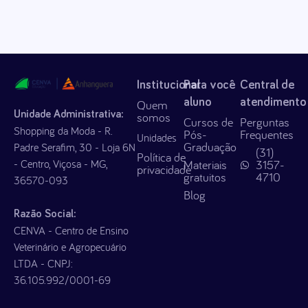
Institucional
Para você
Central de
aluno
atendimento
Quem
Unidade Administrativa:
somos
Cursos de
Perguntas
Shopping da Moda - R.
Pós-
Frequentes
Unidades
Graduação
Padre Serafim, 30 - Loja 6N
(31)
Política de
- Centro, Viçosa - MG,
Materiais
3157-
privacidade
gratuitos
4710
36570-093
Blog
Razão Social:
CENVA - Centro de Ensino
Veterinário e Agropecuário
LTDA - CNPJ:
36.105.992/0001-69