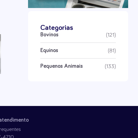
Categorias
(121)
Bovinos
(81)
Equinos
(133)
Pequenos Animais
 atendimento
requentes
7-4710