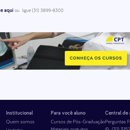
ou ligue (31) 3899-8300
ue aqui
Institucional
Para você aluno
Central de
Quem somos
Cursos de Pós-Graduação
Perguntas F
Materiais gratuitos
(31) 315