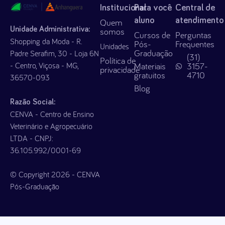
Institucional
Para você
Central de
aluno
atendimento
Quem
Unidade Administrativa:
somos
Cursos de
Perguntas
Shopping da Moda - R.
Pós-
Frequentes
Unidades
Graduação
Padre Serafim, 30 - Loja 6N
(31)
Política de
- Centro, Viçosa - MG,
Materiais
3157-
privacidade
gratuitos
4710
36570-093
Blog
Razão Social:
CENVA - Centro de Ensino
Veterinário e Agropecuário
LTDA - CNPJ:
36.105.992/0001-69
© Copyright 2026 - CENVA
Pós-Graduação