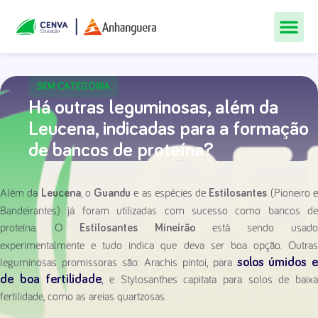
Todos Os Cur
Quem Som
Materiais Gr
Central De
SEM CATEGORIA
Há outras leguminosas, além da
Leucena, indicadas para a formação
de bancos de proteína?
Além da
, o
e as espécies de
(Pioneiro 
Leucena
Guandu
Estilosantes
Bandeirantes) já foram utilizadas com sucesso como bancos de
proteína. O
está sendo usad
Estilosantes Mineirão
experimentalmente e tudo indica que deva ser boa opção. Outras
leguminosas promissoras são: Arachis pintoi, para
solos úmidos e
, e Stylosanthes capitata para solos de baix
de boa fertilidade
fertilidade, como as areias quartzosas.