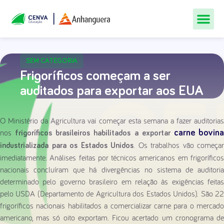
Todos Os Cur
Quem Som
Materiais Gr
Central De
SEM CATEGORIA
Frigoríficos começam a ser
auditados para exportar aos EUA
O Ministério da Agricultura vai começar esta semana a fazer auditorias
nos
carne bovin
frigoríficos brasileiros habilitados a exportar
. Os trabalhos vão começar
industrializada para os Estados Unidos
imediatamente. Análises feitas por técnicos americanos em frigoríficos
nacionais concluíram que há divergências no sistema de auditoria
determinado pelo governo brasileiro em relação às exigências feitas
pelo USDA (Departamento de Agricultura dos Estados Unidos). São 22
frigoríficos nacionais habilitados a comercializar carne para o mercado
americano, mas só oito exportam. Ficou acertado um cronograma de