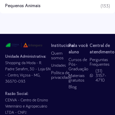
(133)
Pequenos Animais
Institucional
Para você
Central de
aluno
atendimento
Quem
Unidade Administrativa:
somos
Cursos de
Perguntas
Shopping da Moda - R.
Pós-
Frequentes
Unidades
Graduação
Padre Serafim, 30 - Loja 6N
(31)
Política de
- Centro, Viçosa - MG,
Materiais
3157-
privacidade
gratuitos
4710
36570-093
Blog
Razão Social:
CENVA - Centro de Ensino
Veterinário e Agropecuário
LTDA - CNPJ: