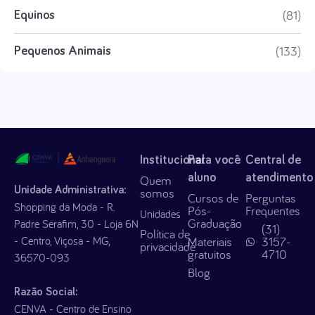
(81)
Equinos
(133)
Pequenos Animais
Institucional
Para você
Central de
aluno
atendimento
Quem
Unidade Administrativa:
somos
Cursos de
Perguntas
Shopping da Moda - R.
Pós-
Frequentes
Unidades
Graduação
Padre Serafim, 30 - Loja 6N
(31)
Política de
- Centro, Viçosa - MG,
Materiais
3157-
privacidade
gratuitos
4710
36570-093
Blog
Razão Social:
CENVA - Centro de Ensino