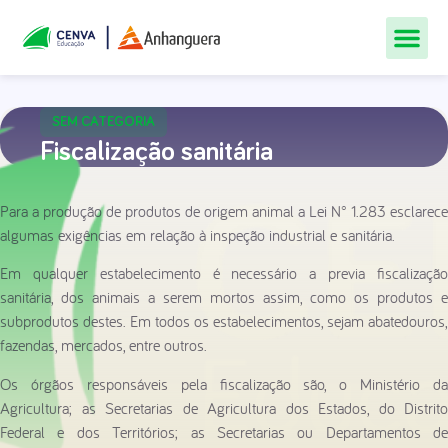
Todos Os Cur
Quem Som
Materiais Gr
Central De
SEM CATEGORIA
Fiscalização sanitária
Para a produção de produtos de origem animal a Lei N° 1.283 esclarece
algumas exigências em relação à inspeção industrial e sanitária.
Em qualquer estabelecimento é necessário a previa fiscalização
sanitária, dos animais a serem mortos assim, como os produtos e
subprodutos destes. Em todos os estabelecimentos, sejam abatedouros,
fazendas, mercados, entre outros.
Os órgãos responsáveis pela fiscalização são, o Ministério da
Agricultura; as Secretarias de Agricultura dos Estados, do Distrito
Federal e dos Territórios; as Secretarias ou Departamentos de