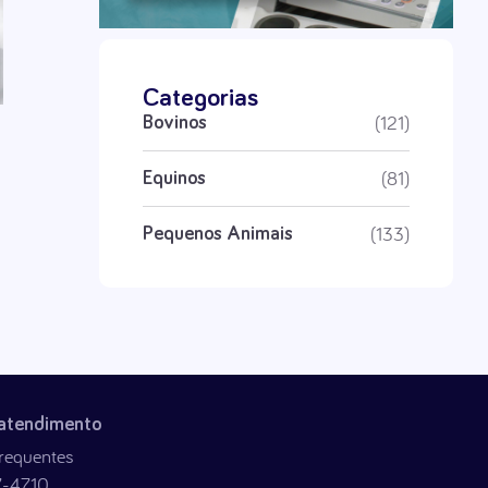
Categorias
(121)
Bovinos
(81)
Equinos
(133)
Pequenos Animais
 atendimento
requentes
7-4710