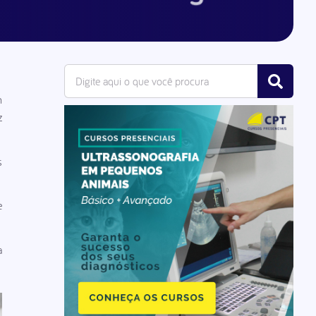
m
z
s
e
a