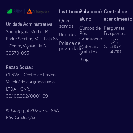
Institucional
Para você
Central de
aluno
atendimento
Quem
Unidade Administrativa:
somos
Cursos de
Perguntas
Shopping da Moda - R.
Pós-
Frequentes
Unidades
Graduação
Padre Serafim, 30 - Loja 6N
(31)
Política de
- Centro, Viçosa - MG,
Materiais
3157-
privacidade
gratuitos
4710
36570-093
Blog
Razão Social:
CENVA - Centro de Ensino
Veterinário e Agropecuário
LTDA - CNPJ:
36.105.992/0001-69
© Copyright 2026 - CENVA
Pós-Graduação