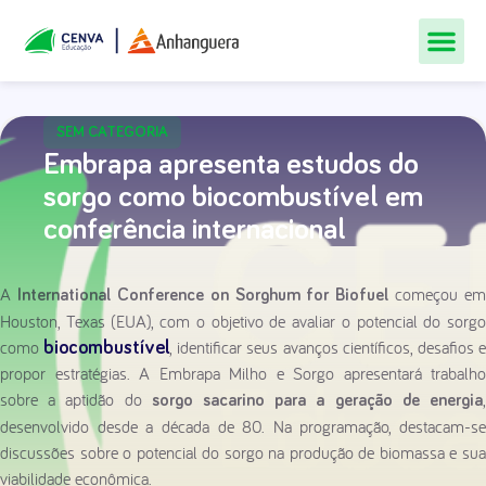
Todos Os Cur
Quem Som
Materiais Gr
Central De
SEM CATEGORIA
Embrapa apresenta estudos do
sorgo como biocombustível em
conferência internacional
A
começou em
International Conference on Sorghum for Biofuel
Houston, Texas (EUA), com o objetivo de avaliar o potencial do sorgo
como
, identificar seus avanços científicos, desafios 
biocombustível
propor estratégias. A Embrapa Milho e Sorgo apresentará trabalho
sobre a aptidão do
sorgo sacarino para a geração de energia
desenvolvido desde a década de 80. Na programação, destacam-se
discussões sobre o potencial do sorgo na produção de biomassa e sua
viabilidade econômica.