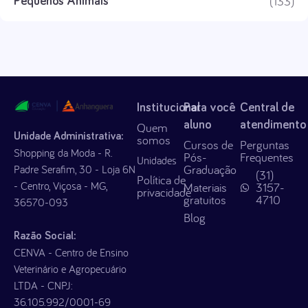
(133)
Pequenos Animais
Institucional
Para você
Central de
aluno
atendimento
Quem
Unidade Administrativa:
somos
Cursos de
Perguntas
Shopping da Moda - R.
Pós-
Frequentes
Unidades
Graduação
Padre Serafim, 30 - Loja 6N
(31)
Política de
- Centro, Viçosa - MG,
Materiais
3157-
privacidade
gratuitos
4710
36570-093
Blog
Razão Social:
CENVA - Centro de Ensino
Veterinário e Agropecuário
LTDA - CNPJ:
36.105.992/0001-69