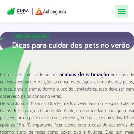
Todos Os Cur
Quem Som
Materiais Gr
Central De
SEM CATEGORIA
Dicas para cuidar dos pets no verão
Em dias de calor e de sol, os
precisam de
animais de estimação
cuidados extras em relação ao consumo de água, o tamanho dos pelos,
o local onde o animal dorme, o uso de ventiladores, tudo deve ser bem
observado pelos donos no verão.
De acordo com Maurício Duarte, médico veterinário do Hospital Cães e
Gatos de Osasco, na Grande São Paulo, o recomendado para quem vai
passear com o pet é evitar o sol, a orientação é passear antes das 10h e
após as 18h. "É importante ficar atento para o caso de cachorros de
focinho curto, de raças como boxer, pug e bulldog. Eles têm mais