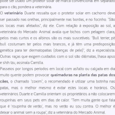
pode ser usado um protetor solar de marca convencional em separado
para o cão, pondera a veterinária.
O
Duarte ressalta que o protetor solar em cachorro dev
veterinário
ser passado nas orelhas, principalmente nas bordas, e no focinho. "São
os locais mais afetados", diz ele. Com relação à exposição ao sol, a
veterinária do Mercado Animal avalia que bichos com pelagem clara,
pelos mais curtos e os albinos são os mais suscetíveis. "Bull terrier, pit
bull costumam ter pelos mais brancos, e já têm uma predisposição
genética para ter dermatopatias (doenças de pele)", diz a especialista.
Outras raças que exigem cuidados com o sol são dálmatas, lhasa apso
e shih tzu, assinala Camilla.
Passeios por longos períodos em local com asfalto ou calçada em dia
muito quente podem provocar
queimaduras na planta das patas do
o chamado "coxim", o recomendado é utilizar uma botinha nas
cães,
patas, mas o melhor mesmo é evitar estes locais e horários. Os
veterinários Duarte e Camilla orientam os proprietários a não colocarem
roupinhas em seus pets em dias de calor. "Tem muita gente que fala
que é 'roupinha de verão', mas no verão eu sou contra. O melhor é
deixar o animal sem a roupa", diz a veterinária do Mercado Animal.