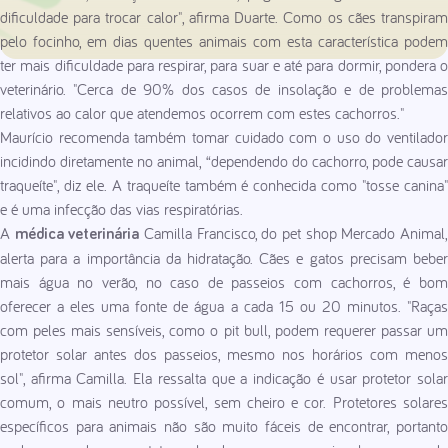
dificuldade para trocar calor", afirma Duarte. Como os cães transpiram
pelo focinho, em dias quentes animais com esta característica podem
ter mais dificuldade para respirar, para suar e até para dormir, pondera o
veterinário. "Cerca de 90% dos casos de insolação e de problemas
relativos ao calor que atendemos ocorrem com estes cachorros."
Maurício recomenda também tomar cuidado com o uso do ventilador
incidindo diretamente no animal, “dependendo do cachorro, pode causar
traqueíte", diz ele. A traqueíte também é conhecida como "tosse canina"
e é uma infecção das vias respiratórias.
A
Camilla Francisco, do pet shop Mercado Animal
médica veterinária
alerta para a importância da hidratação. Cães e gatos precisam beber
mais água no verão, no caso de passeios com cachorros, é bom
oferecer a eles uma fonte de água a cada 15 ou 20 minutos. "Raças
com peles mais sensíveis, como o pit bull, podem requerer passar um
protetor solar antes dos passeios, mesmo nos horários com menos
sol", afirma Camilla. Ela ressalta que a indicação é usar protetor solar
comum, o mais neutro possível, sem cheiro e cor. Protetores solares
específicos para animais não são muito fáceis de encontrar, portanto