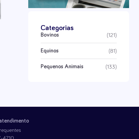
Categorias
(121)
Bovinos
(81)
Equinos
(133)
Pequenos Animais
 atendimento
requentes
7-4710