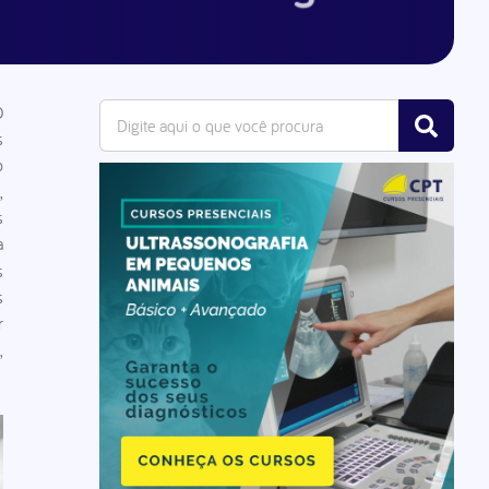
O
s
o
,
s
a
s
s
r
,