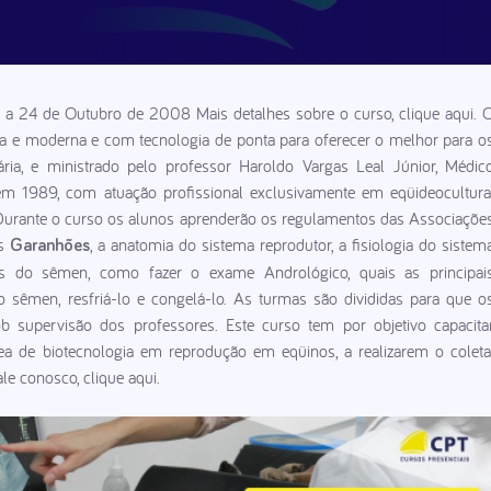
 a 24 de Outubro de 2008 Mais detalhes sobre o curso, clique aqui. 
ria e moderna e com tecnologia de ponta para oferecer o melhor para o
ia, e ministrado pelo professor Haroldo Vargas Leal Júnior, Médic
em 1989, com atuação profissional exclusivamente em eqüideocultura
Durante o curso os alunos aprenderão os regulamentos das Associaçõe
os
, a anatomia do sistema reprodutor, a fisiologia do sistem
Garanhões
icas do sêmen, como fazer o exame Andrológico, quais as principai
 o sêmen, resfriá-lo e congelá-lo. As turmas são divididas para que o
 supervisão dos professores. Este curso tem por objetivo capacita
área de biotecnologia em reprodução em eqüinos, a realizarem o coleta
e conosco, clique aqui.