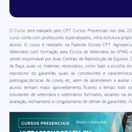
O Curso será realizado pelo CPT Cursos Presenciais nos dias 22
curso conta com professores especializados, infra-estrutura próp
alunos O curso é realizado na Fazenda Escola CPT Agropecuár
Veterinário com formação pela Escola de Veterinária da UFMG 
sendo responsável por duas Centrais de Reprodução de Eqüinos. 
de Raça, quais os materiais necessários, como fazer a escolha d
reprodutor do garanhão, quais as constituintes e característ
patologias,técnicas de coleta, etc, além de aprenderem a avaliar
alunos tenham maior aproveitamento, ficando o tempo todo sob
estudantes de veterinária e veterinários formados, atuantes na 
avaliação, resfriamento e congelamento de sêmen de garanhões. Fal