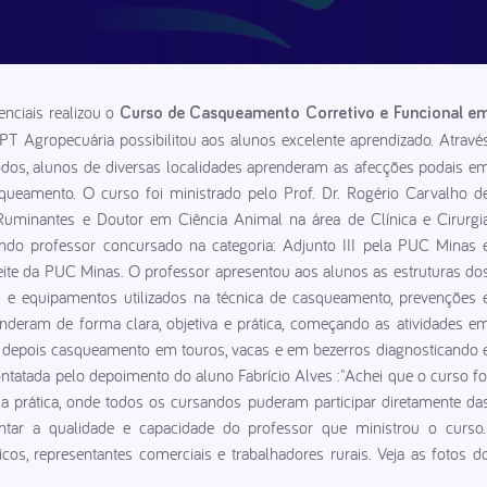
nciais realizou o
Curso de Casqueamento Corretivo e Funcional e
PT Agropecuária possibilitou aos alunos excelente aprendizado. Atravé
 todos, alunos de diversas localidades aprenderam as afecções podais e
queamento. O curso foi ministrado pelo Prof. Dr. Rogério Carvalho d
 Ruminantes e Doutor em Ciência Animal na área de Clínica e Cirurgi
endo professor concursado na categoria: Adjunto III pela PUC Minas 
te da PUC Minas. O professor apresentou aos alunos as estruturas do
 e equipamentos utilizados na técnica de casqueamento, prevenções 
nderam de forma clara, objetiva e prática, começando as atividades e
e depois casqueamento em touros, vacas e em bezerros diagnosticando 
ontatada pelo depoimento do aluno Fabrício Alves :"Achei que o curso fo
 a prática, onde todos os cursandos puderam participar diretamente da
entar a qualidade e capacidade do professor que ministrou o curso.
icos, representantes comerciais e trabalhadores rurais. Veja as fotos d