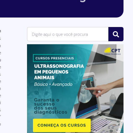
m
s
m
e
a
e
s
e
m
e
i
s
"
o