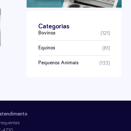
Categorias
(121)
Bovinos
(81)
Equinos
(133)
Pequenos Animais
 atendimento
requentes
7-4710