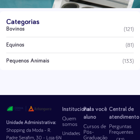
Categorias
(121)
Bovinos
(81)
Equinos
(133)
Pequenos Animais
Institucional
Para você
Central de
aluno
atendimento
Quem
Unidade Administrativa:
somos
Cursos de
Perguntas
Shopping da Moda - R.
Pós-
Frequentes
Unidades
Graduação
Padre Serafim, 30 - Loja 6N
(31)