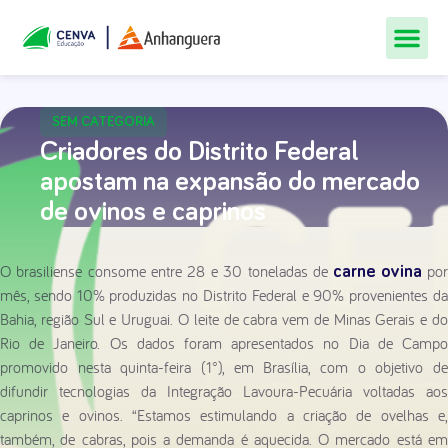
Todos Os Cur
Quem Som
Materiais Gr
Central De
SEM CATEGORIA
Criadores do Distrito Federal
apostam na expansão do mercado
de ovinos e caprinos
O brasiliense consome entre 28 e 30 toneladas de
po
carne ovina
mês, sendo 10% produzidas no Distrito Federal e 90% provenientes da
Bahia, região Sul e Uruguai. O leite de cabra vem de Minas Gerais e do
Rio de Janeiro. Os dados foram apresentados no Dia de Campo
promovido nesta quinta-feira (1°), em Brasília, com o objetivo de
difundir tecnologias da Integração Lavoura-Pecuária voltadas aos
caprinos e ovinos. “Estamos estimulando a criação de ovelhas e,
também, de cabras, pois a demanda é aquecida. O mercado está em