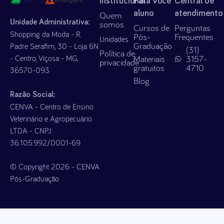
Institucional
Para você
Central de
aluno
atendimento
Quem
Unidade Administrativa:
somos
Cursos de
Perguntas
Shopping da Moda - R.
Pós-
Frequentes
Unidades
Graduação
Padre Serafim, 30 - Loja 6N
(31)
Política de
- Centro, Viçosa - MG,
Materiais
3157-
privacidade
gratuitos
4710
36570-093
Blog
Razão Social:
CENVA - Centro de Ensino
Veterinário e Agropecuário
LTDA - CNPJ:
36.105.992/0001-69
© Copyright 2026 - CENVA
Pós-Graduação