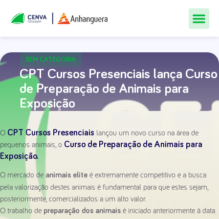
Todos Os Cur
Quem Som
Materiais Gr
Central De
SEM CATEGORIA
CPT Cursos Presenciais lança Curso
de Preparação de Animais para
Exposição
O
lançou um novo curso na área de
CPT Cursos Presenciais
pequenos animais, o
Curso de Preparação de Animais para
Exposição.
O mercado de
é extremamente competitivo e a busca
animais elite
pela valorização destes animais é fundamental para que estes sejam,
posteriormente, comercializados a um alto valor.
O trabalho de
é iniciado anteriormente à data
preparação dos animais