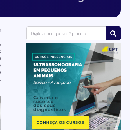
s
.
o
s
e
o
a
.