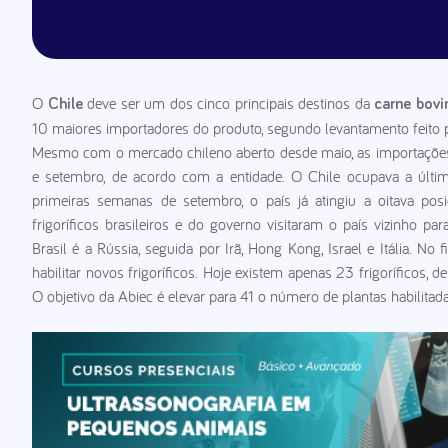
O
deve ser um dos cinco principais destinos da
Chile
carne bovin
10 maiores importadores do produto, segundo levantamento feito p
Mesmo com o mercado chileno aberto desde maio, as importações 
e setembro, de acordo com a entidade. O Chile ocupava a últim
primeiras semanas de setembro, o país já atingiu a oitava pos
frigoríficos brasileiros e do governo visitaram o país vizinho p
Brasil é a Rússia, seguida por Irã, Hong Kong, Israel e Itália. N
habilitar novos frigoríficos. Hoje existem apenas 23 frigoríficos, d
O objetivo da Abiec é elevar para 41 o número de plantas habilita