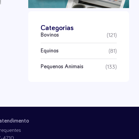
Categorias
(121)
Bovinos
(81)
Equinos
(133)
Pequenos Animais
 atendimento
requentes
7-4710