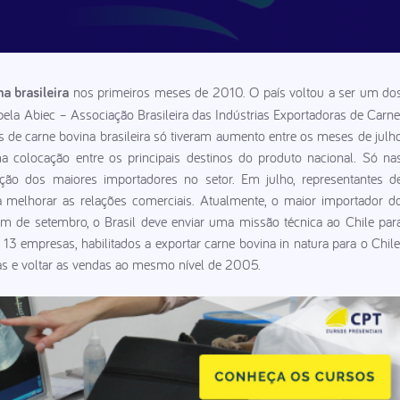
nos primeiros meses de 2010. O país voltou a ser um do
a brasileira
ela Abiec – Associação Brasileira das Indústrias Exportadoras de Carne
de carne bovina brasileira só tiveram aumento entre os meses de julh
a colocação entre os principais destinos do produto nacional. Só na
ição dos maiores importadores no setor. Em julho, representantes d
ara melhorar as relações comerciais. Atualmente, o maior importador d
o fim de setembro, o Brasil deve enviar uma missão técnica ao Chile par
e 13 empresas, habilitados a exportar carne bovina in natura para o Chile
das e voltar as vendas ao mesmo nível de 2005.