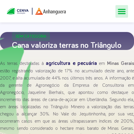
Todos Os Cur
Quem Som
Materiais Gr
Central De
SEM CATEGORIA
Cana valoriza terras no Triângulo
As terras destinadas à
em
agricultura
e
pecuária
Minas Gerai
estão registrando valorização de 17% no acumulado deste ano, ante
2007, e alta acumulada de 44% nos últimos três anos. A informação é
da gerente de Agronegócio da Empresa de Consultoria em
Agronegócio, Jaqueline Bierhals, que apontou como destaque o
incremento das áreas de cana-de-açúcar em Uberlândia. Segundo ela,
em áreas localizadas no Triângulo Mineiro a valorização das terras
chegou a alcançar 30%. No Vale do Jequitinhonha, por sua vez,
ocorreram casos em que as áreas ultrapassaram índices de 200%,
mesmo sendo considerado o hectare mais barato de Minas Gerais.