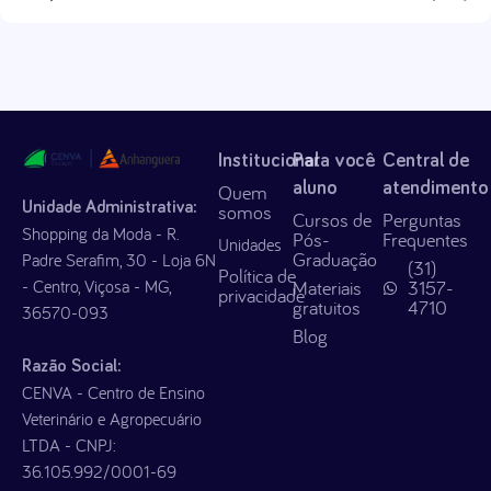
Institucional
Para você
Central de
aluno
atendimento
Quem
Unidade Administrativa:
somos
Cursos de
Perguntas
Shopping da Moda - R.
Pós-
Frequentes
Unidades
Graduação
Padre Serafim, 30 - Loja 6N
(31)
Política de
- Centro, Viçosa - MG,
Materiais
3157-
privacidade
gratuitos
4710
36570-093
Blog
Razão Social:
CENVA - Centro de Ensino
Veterinário e Agropecuário
LTDA - CNPJ:
36.105.992/0001-69