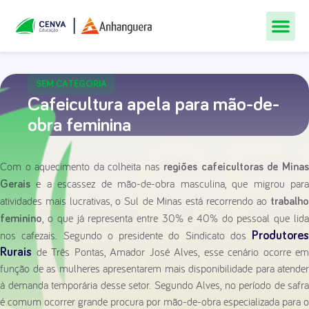
Todos Os Cur
Quem Som
Materiais Gr
Central De
SEM CATEGORIA
Cafeicultura apela para mão-de-
obra feminina
Com o aquecimento da colheita nas
regiões cafeicultoras de Mina
e a escassez de mão-de-obra masculina, que migrou para
Gerais
atividades mais lucrativas, o Sul de Minas está recorrendo ao
trabalho
, o que já representa entre 30% e 40% do pessoal que lida
feminino
nos cafezais. Segundo o presidente do Sindicato dos
Produtores
de Três Pontas, Amador José Alves, esse cenário ocorre em
Rurais
função de as mulheres apresentarem mais disponibilidade para atender
à demanda temporária desse setor. Segundo Alves, no período de safra
é comum ocorrer grande procura por mão-de-obra especializada para o