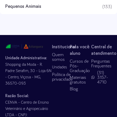
(133)
Pequenos Animais
Institucional
Para você
Central de
aluno
atendimento
Quem
Unidade Administrativa:
somos
Cursos de
Perguntas
Shopping da Moda - R.
Pós-
Frequentes
Unidades
Graduação
Padre Serafim, 30 - Loja 6N
(31)
Política de
- Centro, Viçosa - MG,
Materiais
3157-
privacidade
gratuitos
4710
36570-093
Blog
Razão Social:
CENVA - Centro de Ensino
Veterinário e Agropecuário
LTDA - CNPJ: