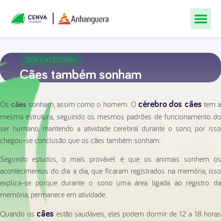
Todos Os Cur
Quem Som
Materiais Gr
Central De
SEM CATEGORIA
Cães também sonham
Os
sonham, assim como o homem. O
tem a
cérebro dos cães
cães
mesma estrutura, seguindo os mesmos padrões de funcionamento do
ser humano, mantendo a atividade cerebral durante o sono, por isso
chegou-se conclusão que os cães também sonham.
Segundo estudos, o mais provável é que os animais sonhem os
acontecimentos do dia a dia, que ficaram registrados na memória, isso
explica-se porque durante o sono uma área ligada ao registro da
memória, permanece em atividade.
Quando os
estão saudáveis, eles podem dormir de 12 a 18 horas
cães