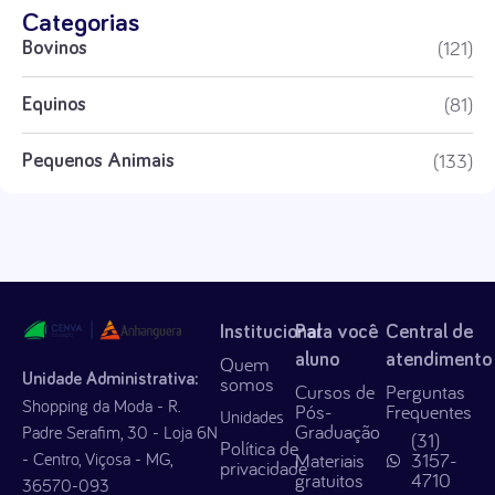
Categorias
(121)
Bovinos
(81)
Equinos
(133)
Pequenos Animais
Institucional
Para você
Central de
aluno
atendimento
Quem
Unidade Administrativa:
somos
Cursos de
Perguntas
Shopping da Moda - R.
Pós-
Frequentes
Unidades
Graduação
Padre Serafim, 30 - Loja 6N
(31)
Política de
- Centro, Viçosa - MG,
Materiais
3157-
privacidade
gratuitos
4710
36570-093