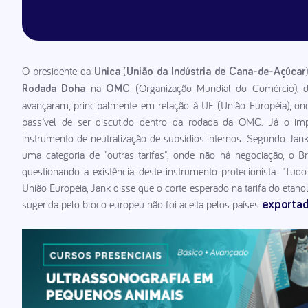
O presidente da
(
Unica
União da Indústria de Cana-de-Açúcar
na
(Organização Mundial do Comércio), d
Rodada Doha
OMC
avançaram, principalmente em relação à UE (União Européia), ond
passível de ser discutido dentro da rodada da OMC. Já o imp
instrumento de neutralização de subsídios internos. Segundo Jan
uma categoria de "outras tarifas", onde não há negociação, o 
questionando a existência deste instrumento protecionista. "Tu
União Européia, Jank disse que o corte esperado na tarifa do etan
sugerida pelo bloco europeu não foi aceita pelos países
exportad