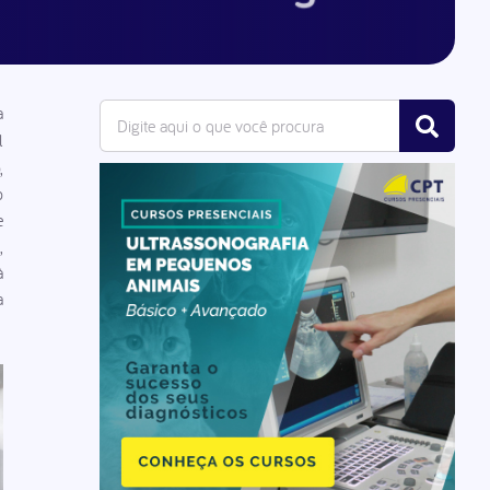
a
l
,
o
e
,
à
a