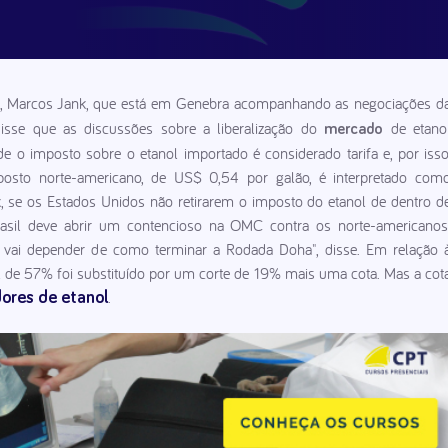
), Marcos Jank, que está em Genebra acompanhando as negociações d
isse que as discussões sobre a liberalização do
de etano
mercado
e o imposto sobre o etanol importado é considerado tarifa e, por isso
osto norte-americano, de US$ 0,54 por galão, é interpretado com
k, se os Estados Unidos não retirarem o imposto do etanol de dentro d
Brasil deve abrir um contencioso na OMC contra os norte-americanos
do vai depender de como terminar a Rodada Doha", disse. Em relação 
ol de 57% foi substituído por um corte de 19% mais uma cota. Mas a cot
.
ores de etanol