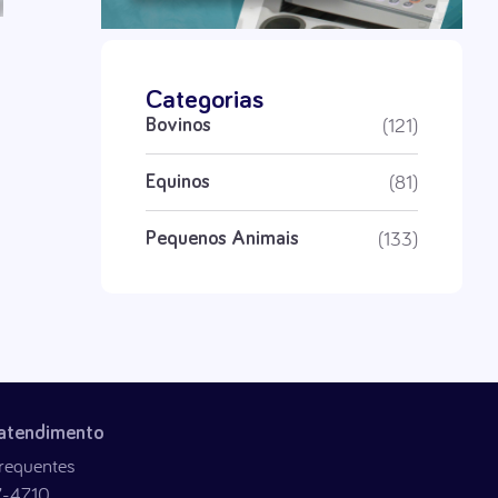
Categorias
(121)
Bovinos
(81)
Equinos
(133)
Pequenos Animais
 atendimento
requentes
7-4710