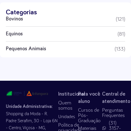
Categorias
(121)
Bovinos
(81)
Equinos
(133)
Pequenos Animais
Institucional
Para você
Central de
aluno
atendimento
Quem
Unidade Administrativa:
somos
Cursos de
Perguntas
Shopping da Moda - R.
Pós-
Frequentes
Unidades
Graduação
Padre Serafim, 30 - Loja 6N
(31)
Política de
- Centro, Viçosa - MG,
Materiais
3157-
privacidade