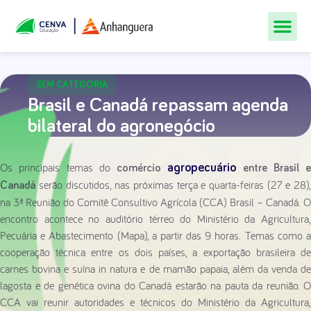
Todos Os Cur
Quem Som
Materiais Gr
Central De
SEM CATEGORIA
Brasil e Canadá repassam agenda
bilateral do agronegócio
Os principais temas do
agropecuário
comércio
entre Brasil e
serão discutidos, nas próximas terça e quarta-feiras (27 e 28),
Canadá
na 3ª Reunião do Comitê Consultivo Agrícola (CCA) Brasil – Canadá. O
encontro acontece no auditório térreo do Ministério da Agricultura,
Pecuária e Abastecimento (Mapa), a partir das 9 horas. Temas como a
cooperação técnica entre os dois países, a exportação brasileira de
carnes bovina e suína in natura e de mamão papaia, além da venda de
lagosta e de genética ovina do Canadá estarão na pauta da reunião. O
CCA vai reunir autoridades e técnicos do Ministério da Agricultura,