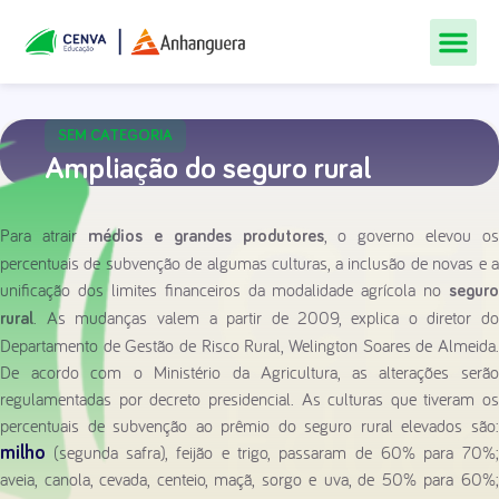
Todos Os Cur
Quem Som
Materiais Gr
Central De
SEM CATEGORIA
Ampliação do seguro rural
Para atrair
, o governo elevou os
médios e grandes produtores
percentuais de subvenção de algumas culturas, a inclusão de novas e a
unificação dos limites financeiros da modalidade agrícola no
seguro
. As mudanças valem a partir de 2009, explica o diretor do
rural
Departamento de Gestão de Risco Rural, Welington Soares de Almeida.
De acordo com o Ministério da Agricultura, as alterações serão
regulamentadas por decreto presidencial. As culturas que tiveram os
percentuais de subvenção ao prêmio do seguro rural elevados são:
(segunda safra), feijão e trigo, passaram de 60% para 70%;
milho
aveia, canola, cevada, centeio, maçã, sorgo e uva, de 50% para 60%;