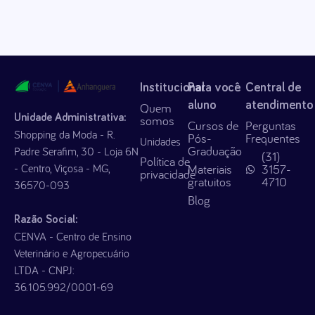
Institucional
Para você
Central de
aluno
atendimento
Quem
Unidade Administrativa:
somos
Cursos de
Perguntas
Shopping da Moda - R.
Pós-
Frequentes
Unidades
Graduação
Padre Serafim, 30 - Loja 6N
(31)
Política de
- Centro, Viçosa - MG,
Materiais
3157-
privacidade
gratuitos
4710
36570-093
Blog
Razão Social:
CENVA - Centro de Ensino
Veterinário e Agropecuário
LTDA - CNPJ:
36.105.992/0001-69