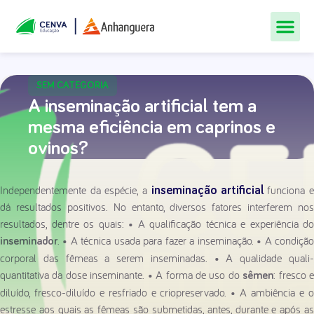
Todos Os Cur
Quem Som
Materiais Gr
Central De
SEM CATEGORIA
A inseminação artificial tem a
mesma eficiência em caprinos e
ovinos?
Independentemente da espécie, a
funciona 
inseminação artificial
dá resultados positivos. No entanto, diversos fatores interferem nos
resultados, dentre os quais: • A qualificação técnica e experiência do
. • A técnica usada para fazer a inseminação. • A condição
inseminador
corporal das fêmeas a serem inseminadas. • A qualidade quali-
quantitativa da dose inseminante. • A forma de uso do
: fresco 
sêmen
diluído, fresco-diluído e resfriado e criopreservado. • A ambiência e o
estresse aos quais as fêmeas são submetidas, antes, durante e após as