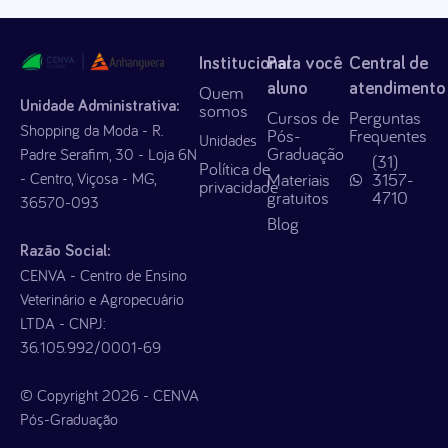
Institucional
Para você
Central de
aluno
atendimento
Quem
Unidade Administrativa:
somos
Cursos de
Perguntas
Shopping da Moda - R.
Pós-
Frequentes
Unidades
Graduação
Padre Serafim, 30 - Loja 6N
(31)
Política de
- Centro, Viçosa - MG,
Materiais
3157-
privacidade
gratuitos
4710
36570-093
Blog
Razão Social:
CENVA - Centro de Ensino
Veterinário e Agropecuário
LTDA - CNPJ:
36.105.992/0001-69
© Copyright 2026 - CENVA
Pós-Graduação