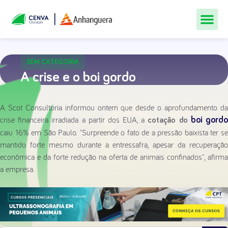
Todos Os Cur
Quem Som
Materiais Gr
Central De
SEM CATEGORIA
A crise e o boi gordo
A Scot Consultoria informou ontem que desde o aprofundamento da
crise financeira irradiada a partir dos EUA, a
boi gord
cotação do
caiu 16% em São Paulo. "Surpreende o fato de a pressão baixista ter se
mantido forte mesmo durante a entressafra, apesar da recuperação
econômica e da forte redução na oferta de animais confinados", afirma
a empresa.