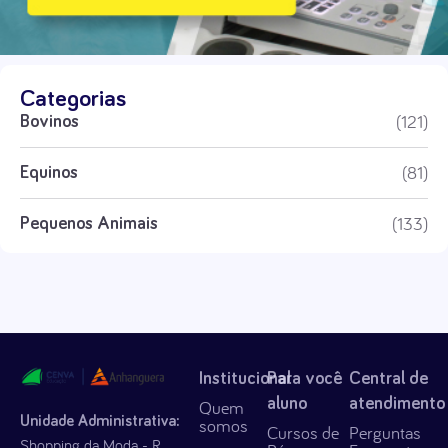
Categorias
(121)
Bovinos
(81)
Equinos
(133)
Pequenos Animais
Institucional
Para você
Central de
aluno
atendimento
Quem
Unidade Administrativa:
somos
Cursos de
Perguntas
Shopping da Moda - R.