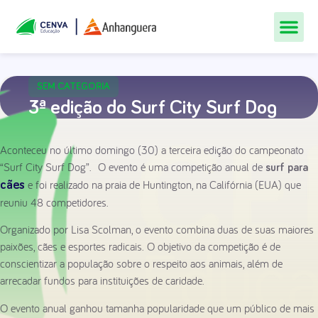
Todos Os Cur
Quem Som
Materiais Gr
Central De
SEM CATEGORIA
3ª edição do Surf City Surf Dog
Aconteceu no último domingo (30) a terceira edição do campeonato
“Surf City Surf Dog”. O evento é uma competição anual de
surf para
e foi realizado na praia de Huntington, na Califórnia (EUA) que
cães
reuniu 48 competidores.
Organizado por Lisa Scolman, o evento combina duas de suas maiores
paixões, cães e esportes radicais. O objetivo da competição é de
conscientizar a população sobre o respeito aos animais, além de
arrecadar fundos para instituições de caridade.
O evento anual ganhou tamanha popularidade que um público de mais