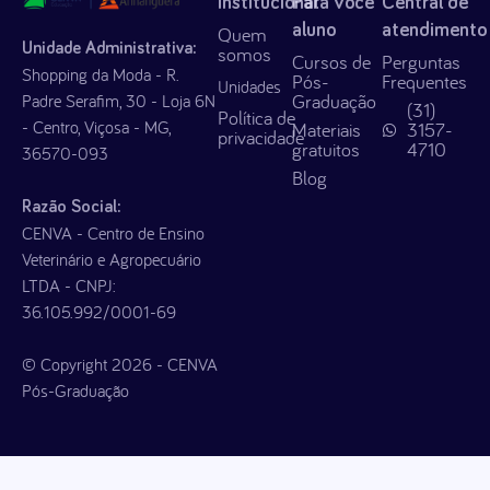
Institucional
Para você
Central de
aluno
atendimento
Quem
Unidade Administrativa:
somos
Cursos de
Perguntas
Shopping da Moda - R.
Pós-
Frequentes
Unidades
Graduação
Padre Serafim, 30 - Loja 6N
(31)
Política de
- Centro, Viçosa - MG,
Materiais
3157-
privacidade
gratuitos
4710
36570-093
Blog
Razão Social:
CENVA - Centro de Ensino
Veterinário e Agropecuário
LTDA - CNPJ:
36.105.992/0001-69
© Copyright 2026 - CENVA
Pós-Graduação