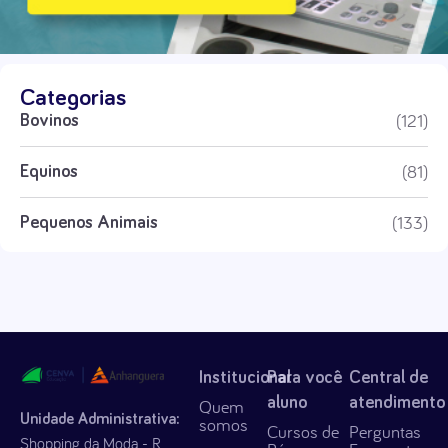
Categorias
(121)
Bovinos
(81)
Equinos
(133)
Pequenos Animais
Institucional
Para você
Central de
aluno
atendimento
Quem
Unidade Administrativa:
somos
Cursos de
Perguntas
Shopping da Moda - R.