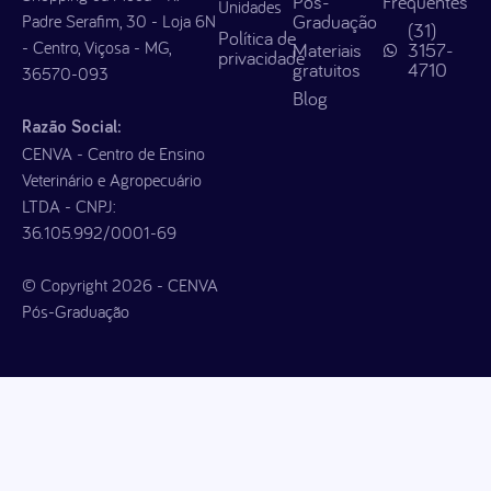
Pós-
Frequentes
Unidades
Graduação
Padre Serafim, 30 - Loja 6N
(31)
Política de
- Centro, Viçosa - MG,
Materiais
3157-
privacidade
gratuitos
4710
36570-093
Blog
Razão Social:
CENVA - Centro de Ensino
Veterinário e Agropecuário
LTDA - CNPJ:
36.105.992/0001-69
© Copyright 2026 - CENVA
Pós-Graduação