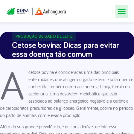
Todos Os Cur
Quem Som
Materiais Gr
Central De
PRODUÇÃO DE GADO DE LEITE
Cetose bovina: Dicas para evitar
essa doença tão comum
A
cetose bovina é consideradas uma das principais
enfermidades que atingem o gado leiteiro. Ela também é
conhecida também como acetonemia, hipoglicemia ou
acetonúria. Uma desordem metabólica que está
associada ao balanço energético negativo e a carência
de carboidratos precursores de glicoses. Geralmente, ocorre no período
do parto de animais com elevada produção.
Além da sua grande prevalência, é de considerável de interesse
econômico mundial. Pois, causa um grande impacto na produtividade