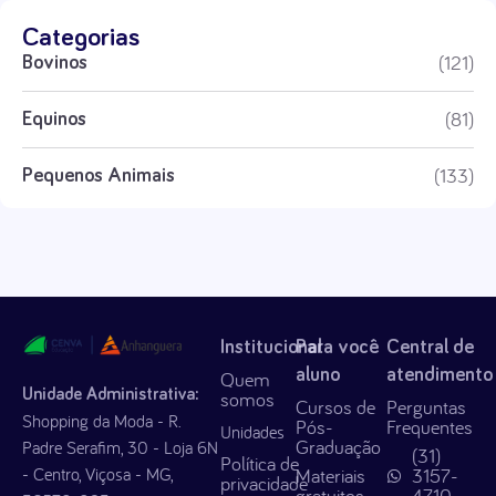
Categorias
(121)
Bovinos
(81)
Equinos
(133)
Pequenos Animais
Institucional
Para você
Central de
aluno
atendimento
Quem
Unidade Administrativa:
somos
Cursos de
Perguntas
Shopping da Moda - R.
Pós-
Frequentes
Unidades
Graduação
Padre Serafim, 30 - Loja 6N
(31)
Política de
- Centro, Viçosa - MG,
Materiais
3157-
privacidade
gratuitos
4710